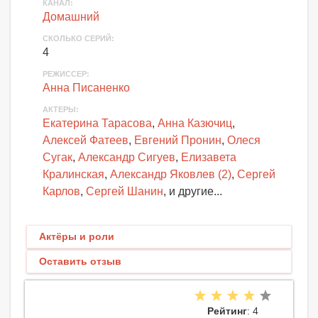
КАНАЛ
:
Домашний
СКОЛЬКО СЕРИЙ
:
4
РЕЖИССЕР:
Анна Писаненко
АКТЕРЫ
:
Екатерина Тарасова
,
Анна Казючиц
,
Алексей Фатеев
,
Евгений Пронин
,
Олеся
Сугак
,
Александр Сигуев
,
Елизавета
Кралинская
,
Александр Яковлев (2)
,
Сергей
Карлов
,
Сергей Шанин
, и другие...
Актёры и роли
Оставить отзыв
Рейтинг
: 4