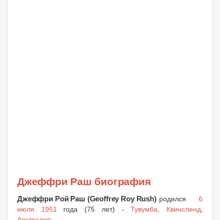
Джеффри Раш биография
Джеффри Рой Раш (Geoffrey Roy Rush)
родился
6
июля 1951
года (75 лет) -
Тувумба
,
Квинсленд
,
Австралия
.