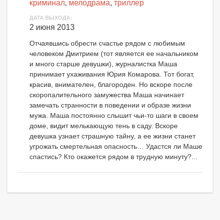
криминал
,
мелодрама
,
триллер
ДАТА ВЫХОДА:
2 июня 2013
Отчаявшись обрести счастье рядом с любимым
человеком Дмитрием (тот является ее начальником
и много старше девушки), журналистка Маша
принимает ухаживания Юрия Комарова. Тот богат,
красив, внимателен, благороден. Но вскоре после
скоропалительного замужества Маша начинает
замечать странности в поведении и образе жизни
мужа. Маша постоянно слышит чьи-то шаги в своем
доме, видит мелькающую тень в саду. Вскоре
девушка узнает страшную тайну, а ее жизни станет
угрожать смертельная опасность… Удастся ли Маше
спастись? Кто окажется рядом в трудную минуту?...