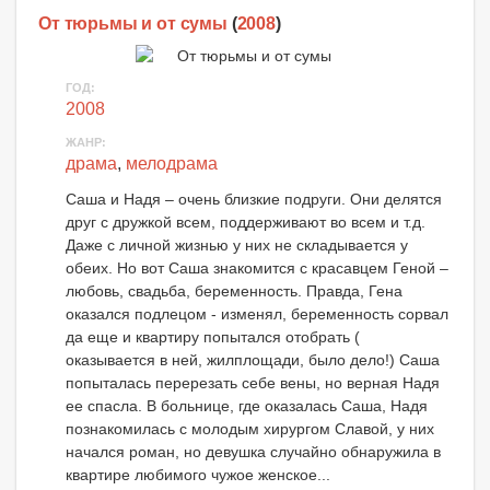
От тюрьмы и от сумы
(
2008
)
ГОД:
2008
ЖАНР:
драма
,
мелодрама
Саша и Надя – очень близкие подруги. Они делятся
друг с дружкой всем, поддерживают во всем и т.д.
Даже с личной жизнью у них не складывается у
обеих. Но вот Саша знакомится с красавцем Геной –
любовь, свадьба, беременность. Правда, Гена
оказался подлецом - изменял, беременность сорвал
да еще и квартиру попытался отобрать (
оказывается в ней, жилплощади, было дело!) Саша
попыталась перерезать себе вены, но верная Надя
ее спасла. В больнице, где оказалась Саша, Надя
познакомилась с молодым хирургом Славой, у них
начался роман, но девушка случайно обнаружила в
квартире любимого чужое женское...