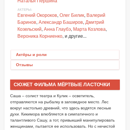
Наталья Першина
АКТЕРЫ
:
Евгений Окороков
,
Олег Билик
,
Валерий
Баринов
,
Александр Баширов
,
Дмитрий
Козельский
,
Анна Глаубэ
,
Марта Козлова
,
Вероника Корниенко
, и другие...
Актёры и роли
Отзывы
СЮЖЕТ ФИЛЬМА МЁРТВЫЕ ЛАСТОЧКИ
Саша – солист театра и Кулик – осветитель,
отправляются на рыбалку в заповедное место. Лес
вокруг настолько древний, что здесь водятся лесные
духи. Кикимора влюбляется в симпатичного и
талантливого Сашу, а тот, привыкший манипулировать
женщинами, пытается ее использовать. Но с нечистой