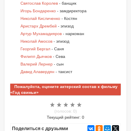
Святослав Королев
- банщик
Игорь Бондаренко
- замдиректора
Николай Кисличенко
- Костян
Аристарх Дрембей
- эпизод
Артур Мухамадияров
- наркоман
Николай Амосов
- эпизод
Георгий Бергал
- Саня
Филипп Дьячков
- Сева
Валерий Лернер
- сын
Давид Алавердян
- таксист
Пожалуйста, оцените актерский состав к фильму
«Год свиньи»
(голосов: 0)
Текущий рейтинг: 0
Поделиться с друзьями