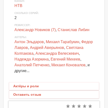
КАНАЛ
:
НТВ
СКОЛЬКО СЕРИЙ
:
2
РЕЖИССЕР:
Александр Новиков (7)
,
Станислав Либин
АКТЕРЫ
:
Антон Эльдаров
,
Михаил Тарабукин
,
Федор
Лавров
,
Андрей Аверьянов
,
Светлана
Колпакова
,
Александра Велескевич
,
Надежда Азоркина
,
Евгений Михеев
,
Анатолий Петченко
,
Михаил Коновалов
, и
другие...
Актёры и роли
Оставить отзыв