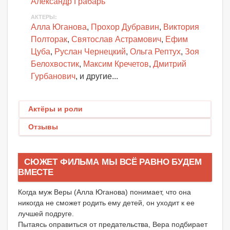
Александр Грабарь
АКТЕРЫ
:
Алла Юганова
,
Прохор Дубравин
,
Виктория
Полторак
,
Святослав Астрамович
,
Ефим
Цуба
,
Руслан Чернецкий
,
Ольга Рептух
,
Зоя
Белохвостик
,
Максим Кречетов
,
Дмитрий
Гурбанович
, и другие...
Актёры и роли
Отзывы
СЮЖЕТ ФИЛЬМА МЫ ВСЁ РАВНО БУДЕМ
ВМЕСТЕ
Когда муж Веры (Алла Юганова) понимает, что она
никогда не сможет родить ему детей, он уходит к ее
лучшей подруге.
Пытаясь оправиться от предательства, Вера подбирает