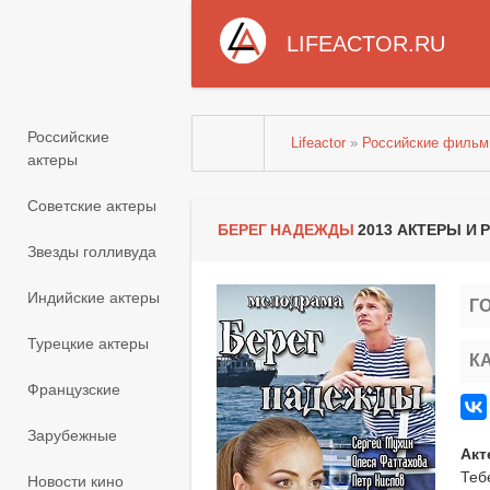
LIFEACTOR.RU
Российские
Lifeactor
»
Российские филь
актеры
Советские актеры
БЕРЕГ НАДЕЖДЫ
2013 АКТЕРЫ И
Звезды голливуда
Индийские актеры
Г
Турецкие актеры
К
Французские
Зарубежные
Акт
Теб
Новости кино