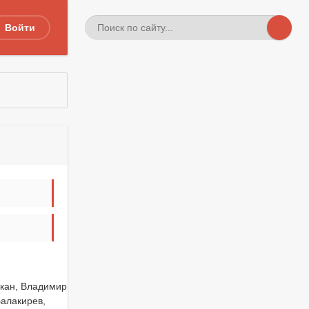
Войти
ркан, Владимир
Балакирев,