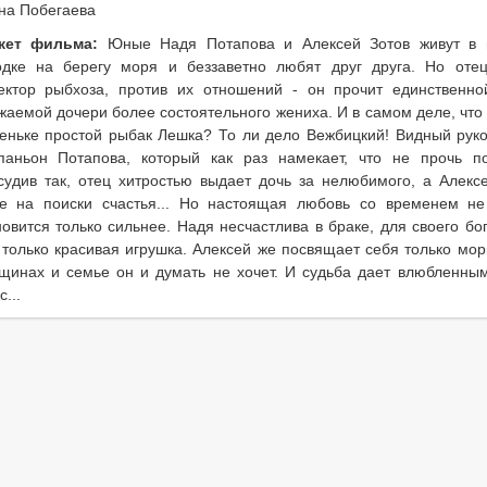
на Побегаева
жет фильма:
Юные Надя Потапова и Алексей Зотов живут в
одке на берегу моря и беззаветно любят друг друга. Но оте
ектор рыбхоза, против их отношений - он прочит единственно
жаемой дочери более состоятельного жениха. И в самом деле, что
еньке простой рыбак Лешка? То ли дело Вежбицкий! Видный руко
паньон Потапова, который как раз намекает, что не прочь по
судив так, отец хитростью выдает дочь за нелюбимого, а Алекс
е на поиски счастья... Но настоящая любовь со временем не 
новится только сильнее. Надя несчастлива в браке, для своего бо
 только красивая игрушка. Алексей же посвящает себя только мор
щинах и семье он и думать не хочет. И судьба дает влюбленны
...