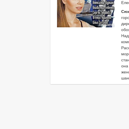
Еле
Сю
гор
дир
обо
Над
ком
Рас
мор
ста
она
жен
шанс