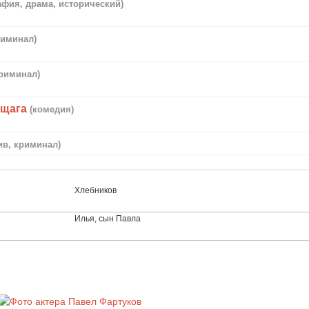
афия, драма, исторический)
риминал)
криминал)
бщага
(комедия)
ив, криминал)
Хлебников
Илья, сын Павла
о