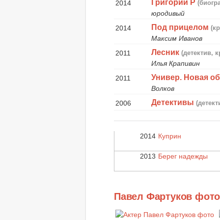
Григорий Р
2014
(биогр
юродивый
Под прицелом
2014
(к
Максим Иванов
Лесник
2011
(детектив, 
Илья Крапивин
Универ. Новая о
2011
Волков
Детективы
2006
(детект
2014
Куприн
2013
Берег надежды
Павел Фартуков фот