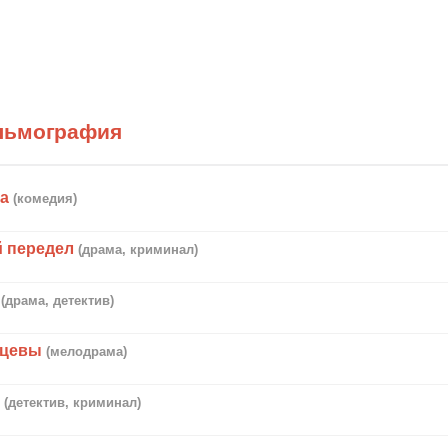
льмография
та
(комедия)
 передел
(драма, криминал)
(драма, детектив)
йцевы
(мелодрама)
и
(детектив, криминал)