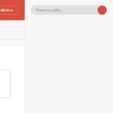
ты
Войти