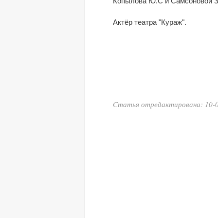
Копылова Ю.С и Самсоновой З
Актёр театра "Кураж".
Статья отредактирована: 10-0