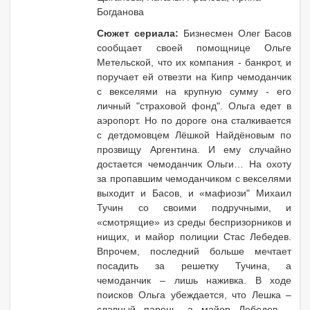
Богданова
Сюжет сериала:
Бизнесмен Олег Басов
сообщает своей помощнице Ольге
Метельской, что их компания - банкрот, и
поручает ей отвезти на Кипр чемоданчик
с векселями на крупную сумму - его
личный "страховой фонд". Ольга едет в
аэропорт. Но по дороге она сталкивается
с детдомовцем Лёшкой Найдёновым по
прозвищу Аргентина. И ему случайно
достается чемоданчик Ольги… На охоту
за пропавшим чемоданчиком с векселями
выходит и Басов, и «мафиози" Михаил
Тучин со своими подручными, и
«смотрящие» из среды беспризорников и
нищих, и майор полиции Стас Лебедев.
Впрочем, последний больше мечтает
посадить за решетку Тучина, а
чемоданчик – лишь наживка. В ходе
поисков Ольга убеждается, что Лешка –
славный парень, а майор Лебедев –