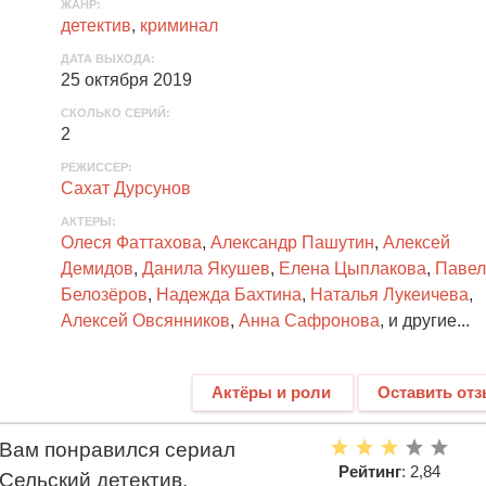
ЖАНР
:
детектив
,
криминал
ДАТА ВЫХОДА
:
25 октября 2019
СКОЛЬКО СЕРИЙ
:
2
РЕЖИССЕР:
Сахат Дурсунов
АКТЕРЫ
:
Олеся Фаттахова
,
Александр Пашутин
,
Алексей
Демидов
,
Данила Якушев
,
Елена Цыплакова
,
Павел
Белозёров
,
Надежда Бахтина
,
Наталья Лукеичева
,
Алексей Овсянников
,
Анна Сафронова
, и другие...
Актёры и роли
Оставить от
Вам понравился сериал
Рейтинг
: 2,84
Сельский детектив.