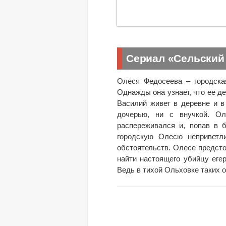
Сериал «Сельский 
Олеся Федосеева – городска
Однажды она узнает, что ее д
Василий живет в деревне и в
дочерью, ни с внучкой. Ол
распереживался и, попав в б
городскую Олесю неприветли
обстоятельств. Олесе предсто
найти настоящего убийцу еге
Ведь в тихой Ольховке таких 