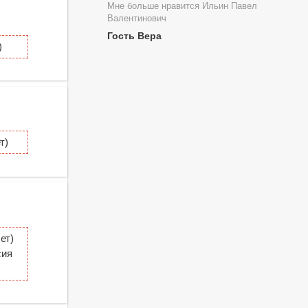
Мне больше нравится Ильин Павел
Валентинович
Гость Вера
)
т)
ет)
сия