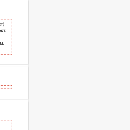
т)
ост
:
м.