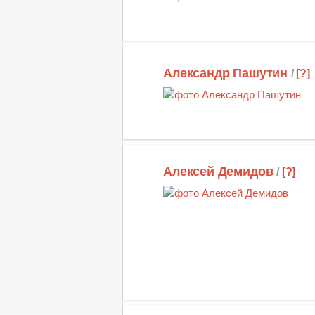
Александр Пашутин
/
[?]
Алексей Демидов
/
[?]