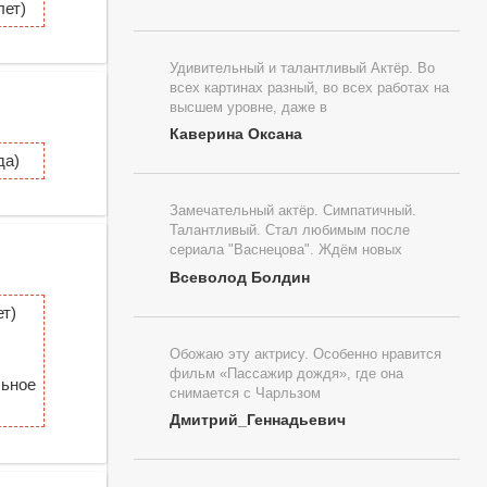
ет)
Удивительный и талантливый Актёр. Во
всех картинах разный, во всех работах на
высшем уровне, даже в
Каверина Оксана
да)
Замечательный актёр. Симпатичный.
Талантливый. Стал любимым после
сериала "Васнецова". Ждём новых
Всеволод Болдин
т)
Обожаю эту актрису. Особенно нравится
фильм «Пассажир дождя», где она
льное
снимается с Чарльзом
Дмитрий_Геннадьевич