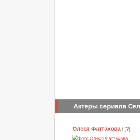
Актеры сериала Сел
Олеся Фаттахова
/
[?]