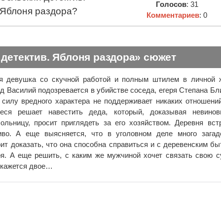
Голосов
: 31
Яблоня раздора?
Комментариев
: 0
детектив. Яблоня раздора» сюжет
я девушка со скучной работой и полным штилем в личной ж
ед Василий подозревается в убийстве соседа, егеря Степана Бл
 силу вредного характера не поддерживает никаких отношени
еся решает навестить деда, который, доказывая невиновн
ольницу, просит приглядеть за его хозяйством. Деревня вст
во. А еще выясняется, что в уголовном деле много загад
ит доказать, что она способна справиться и с деревенским бы
ря. А еще решить, с каким же мужчиной хочет связать свою с
окажется двое…