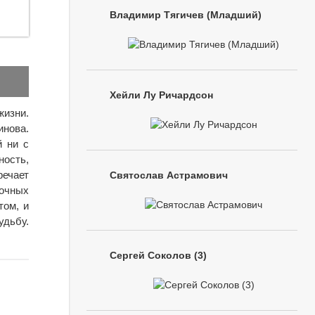
Владимир Тягичев (Младший)
Хейли Лу Ричардсон
изни.
инова.
й ни с
ость,
речает
Святослав Астрамович
очных
том, и
удьбу.
Сергей Соколов (3)