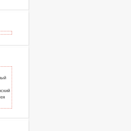
ный
рский
гея