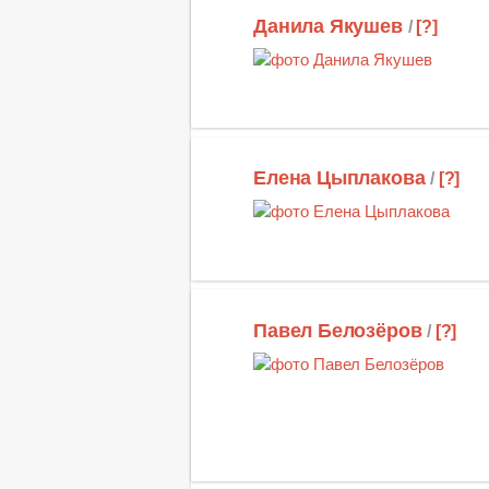
Данила Якушев
/
[?]
Елена Цыплакова
/
[?]
Павел Белозёров
/
[?]