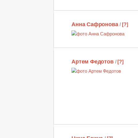
Анна Сафронова
/
[?]
Артем Федотов
/
[?]