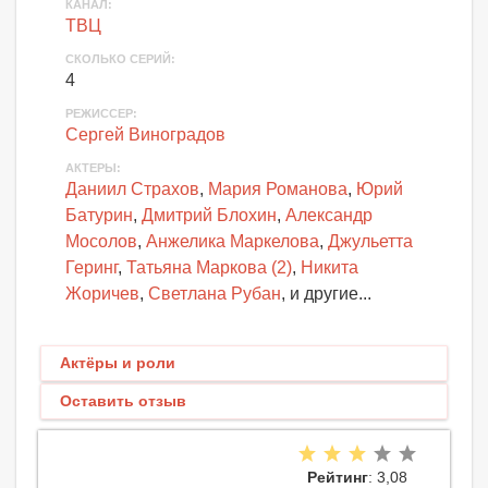
КАНАЛ
:
ТВЦ
СКОЛЬКО СЕРИЙ
:
4
РЕЖИССЕР:
Сергей Виноградов
АКТЕРЫ
:
Даниил Страхов
,
Мария Романова
,
Юрий
Батурин
,
Дмитрий Блохин
,
Александр
Мосолов
,
Анжелика Маркелова
,
Джульетта
Геринг
,
Татьяна Маркова (2)
,
Никита
Жоричев
,
Светлана Рубан
, и другие...
Актёры и роли
Оставить отзыв
Рейтинг
: 3,08