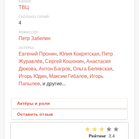
КАНАЛ
:
ТВЦ
СКОЛЬКО СЕРИЙ
:
4
РЕЖИССЕР:
Петр Забелин
АКТЕРЫ
:
Евгений Пронин
,
Юлия Кокрятская
,
Петр
Журавлёв
,
Сергей Кошонин
,
Анастасия
Дюкова
,
Антон Багров
,
Ольга Белявская
,
Игорь Юдин
,
Максим Гибалов
,
Игорь
Папылев
, и другие...
Актёры и роли
Оставить отзыв
Рейтинг
: 3,4