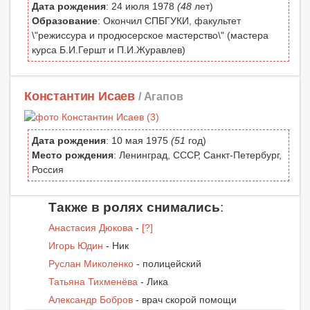
Дата рождения
: 24 июля 1978
(48
лет)
Образование
: Окончил СПБГУКИ, факультет
\"режиссура и продюсерское мастерство\" (мастера
курса Б.И.Гершт и П.И.Журавлев)
Константин Исаев
/ Агапов
Дата рождения
: 10 мая 1975
(51
год)
Место рождения
: Ленинград, СССР, Санкт-Петербург,
Россия
Также в ролях снимались
:
Анастасия Дюкова
-
[?]
Игорь Юдин
- Ник
Руслан Миколенко
- полицейский
Татьяна Тихменёва
- Лика
Александр Бобров
- врач скорой помощи