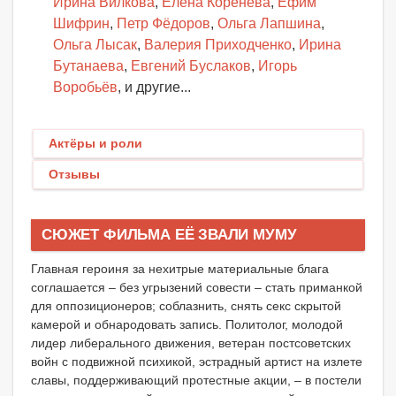
Ирина Вилкова
,
Елена Коренева
,
Ефим
Шифрин
,
Петр Фёдоров
,
Ольга Лапшина
,
Ольга Лысак
,
Валерия Приходченко
,
Ирина
Бутанаева
,
Евгений Буслаков
,
Игорь
Воробьёв
, и другие...
Актёры и роли
Отзывы
СЮЖЕТ ФИЛЬМА ЕЁ ЗВАЛИ МУМУ
Главная героиня за нехитрые материальные блага
соглашается – без угрызений совести – стать приманкой
для оппозиционеров; соблазнить, снять секс скрытой
камерой и обнародовать запись. Политолог, молодой
лидер либерального движения, ветеран постсоветских
войн с подвижной психикой, эстрадный артист на излете
славы, поддерживающий протестные акции, – в постели