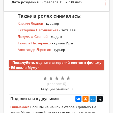
Дата рождения
: 3 февраля 1987
(39
лет)
Также в ролях снимались
:
Кирилл Леднев
- куратор
Екатерина Рябушинская
- тётя Тая
Людмила Стогний
- мадам
Тамила Нестеренко
- кузина Иры
Александр Яцентюк
- курьер
Пожалуйста, оцените актерский состав к фильму
«Её звали Муму»
(голосов: 0)
Текущий рейтинг: 0
Поделиться с друзьями
Внимание!
Если вы не нашли актеров к фильму Её
звали Муму, пожалуйста укажите его роль или имя