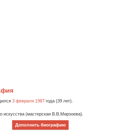
афия
дился
3 февраля 1987
года (39 лет).
о искусства (мастерская В.В.Мирзоева).
Дополнить биографию