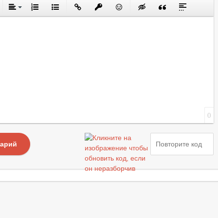
0
тарий