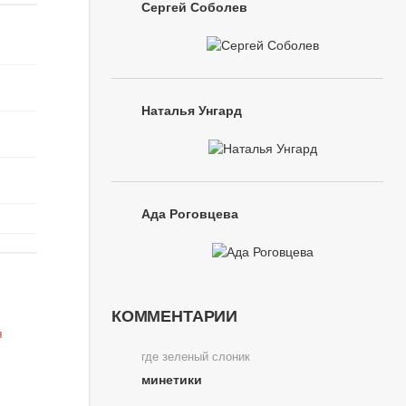
Сергей Соболев
Наталья Унгард
Ада Роговцева
КОММЕНТАРИИ
где зеленый слоник
минетики