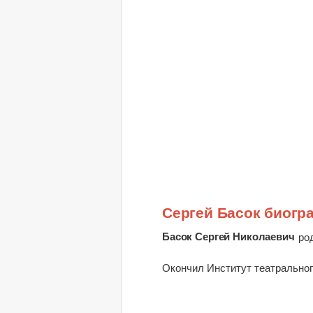
Сергей Басок биогр
Басок Сергей Николаевич
ро
Окончил Институт театральног