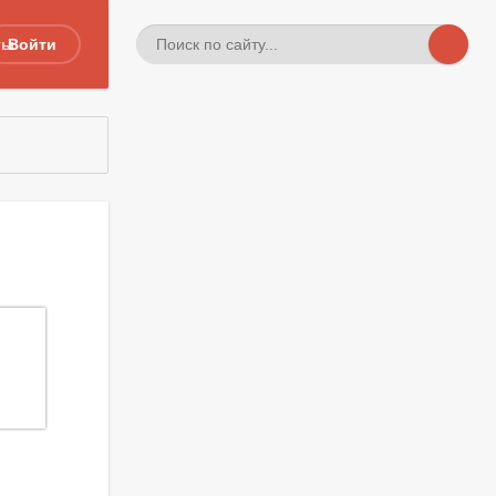
ты
Войти