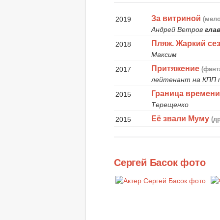
За витриной
2019
(мел
Андрей Ветров
глав
Пляж. Жаркий се
2018
Максим
Притяжение
2017
(фант
лейтенант на КПП 
Граница времен
2015
Терещенко
Её звали Муму
2015
(д
Сергей Басок фото