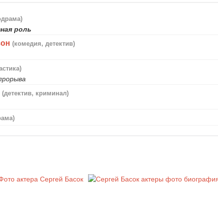
одрама)
ная роль
зон
(комедия, детектив)
астика)
прорыва
и
(детектив, криминал)
рама)