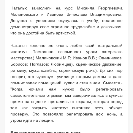
Наталью зачислили на курс Михаила Георгиевича
Малиновского и Иванова Вячеслава Владимировича.
Девушка с упоением окунулась в учебу, постоянно
демонстрируя свое огромное трудолюбие и доказывая,
что она достойна быть артисткой.
Наталья конечно же очень любит свой театральный
институт. Постоянно вспоминает уроки актерского
мастерства( Малиновский М.Г; Иванов В.В.; Овчинников;
Борисов; Поглазов; Любимцев), сценическое движение,
ритмику, муз.ансамбль, сценическую речь). До сих пор
говорит, что чувствует училище вторым домом и даже
помнит запах помещений, кулис и стен в нем. Смеется -
"Когда ночами нам нужно было репетировать
самостоятельные отрывки, мы заворачивались в кулисы
прямо на сцене и прятались от охраны, которая перед
тем как закрыть институт выгоняла всех, обходя
проверку. Это позволяло репетировать всю ночь, а
утром идти на лекции.
Благотворительная деятельность