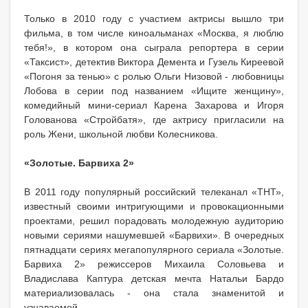
Только в 2010 году с участием актрисы вышло три
фильма, в том числе киноальманах «Москва, я люблю
тебя!», в котором она сыграла репортера в серии
«Таксист», детектив Виктора Демента и Гузель Киреевой
«Погоня за тенью» с ролью Ольги Низовой - любовницы
Лобова в серии под названием «Ищите женщину»,
комедийный мини-сериал Карена Захарова и Игоря
Голованова «Стройбатя», где актрису пригласили на
роль Жени, школьной любви Колесникова.
«Золотые. Барвиха 2»
В 2011 году популярный российский телеканал «ТНТ»,
известный своими интригующими и провокационными
проектами, решил порадовать молодежную аудиторию
новыми сериями нашумевшей «Барвихи». В очередных
пятнадцати сериях мегапопулярного сериала «Золотые.
Барвиха 2» режиссеров Михаила Соловьева и
Владислава Каптура детская мечта Натальи Бардо
материализовалась - она стала знаменитой и
узнаваемой.