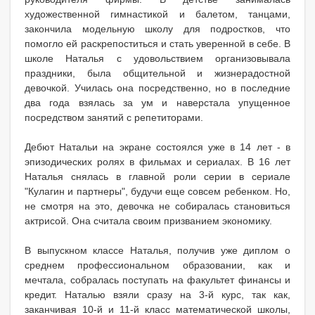
художественной гимнастикой и балетом, танцами,
закончила модельную школу для подростков, что
помогло ей раскрепоститься и стать уверенной в себе. В
школе Наталья с удовольствием организовывала
праздники, была общительной и жизнерадостной
девочкой. Училась она посредственно, но в последние
два года взялась за ум и наверстала упущенное
посредством занятий с репетиторами.
Дебют Натальи на экране состоялся уже в 14 лет - в
эпизодических ролях в фильмах и сериалах. В 16 лет
Наталья снялась в главной роли серии в сериале
"Кулагин и партнеры", будучи еще совсем ребенком. Но,
не смотря на это, девочка не собиралась становиться
актрисой. Она считала своим призванием экономику.
В выпускном классе Наталья, получив уже диплом о
среднем профессиональном образовании, как и
мечтала, собралась поступать на факультет финансы и
кредит. Наталью взяли сразу на 3-й курс, так как,
заканчивая 10-й и 11-й класс математической школы,