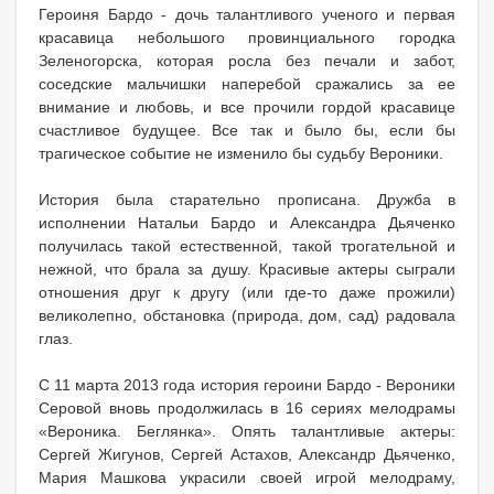
Героиня Бардо - дочь талантливого ученого и первая
красавица небольшого провинциального городка
Зеленогорска, которая росла без печали и забот,
соседские мальчишки наперебой сражались за ее
внимание и любовь, и все прочили гордой красавице
счастливое будущее. Все так и было бы, если бы
трагическое событие не изменило бы судьбу Вероники.
История была старательно прописана. Дружба в
исполнении Натальи Бардо и Александра Дьяченко
получилась такой естественной, такой трогательной и
нежной, что брала за душу. Красивые актеры сыграли
отношения друг к другу (или где-то даже прожили)
великолепно, обстановка (природа, дом, сад) радовала
глаз.
С 11 марта 2013 года история героини Бардо - Вероники
Серовой вновь продолжилась в 16 сериях мелодрамы
«Вероника. Беглянка». Опять талантливые актеры:
Сергей Жигунов, Сергей Астахов, Александр Дьяченко,
Мария Машкова украсили своей игрой мелодраму,