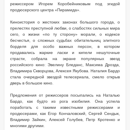
режиссером Игорем Коробейниковым под эгидой
продюсерского центра «Пирамида».
Киноистория о жестоких законах большого города, о
прелестях преступной любви, о слабостях сильных мира
сего, о жизни «по ту сторону» морали, о кодексе
бесчестья, о сложных судьбах обитательниц элитного
борделя для особо важных персон, в котором
продавались жаркие ласки и кипели нешуточные
страсти, собрала на экране популярных звезд
российского кино: Эвелину Бледанс, Максима Дрозда,
Владимира Скворцова, Алексея Якубова. Наталия Бардо
стала очередной звездой телесериала, смело открыв
дверь в большое кино.
Предложения от режиссеров посыпались на Наталью
Бардо, как будто из рога изобилия. Она успела
поработать с такими известными режиссерами и
продюсерами, как Егор Кончаловский, Сергей Сендык,
Владимир Зайкин, Алексей Голубев, Петр Кротенко и
многими другими.