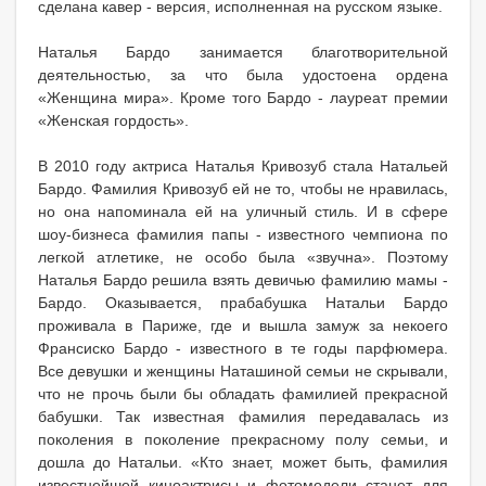
сделана кавер - версия, исполненная на русском языке.
Наталья Бардо занимается благотворительной
деятельностью, за что была удостоена ордена
«Женщина мира». Кроме того Бардо - лауреат премии
«Женская гордость».
В 2010 году актриса Наталья Кривозуб стала Натальей
Бардо. Фамилия Кривозуб ей не то, чтобы не нравилась,
но она напоминала ей на уличный стиль. И в сфере
шоу-бизнеса фамилия папы - известного чемпиона по
легкой атлетике, не особо была «звучна». Поэтому
Наталья Бардо решила взять девичью фамилию мамы -
Бардо. Оказывается, прабабушка Натальи Бардо
проживала в Париже, где и вышла замуж за некоего
Франсиско Бардо - известного в те годы парфюмера.
Все девушки и женщины Наташиной семьи не скрывали,
что не прочь были бы обладать фамилией прекрасной
бабушки. Так известная фамилия передавалась из
поколения в поколение прекрасному полу семьи, и
дошла до Натальи. «Кто знает, может быть, фамилия
известнейшей киноактрисы и фотомодели станет для