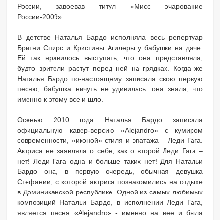
России, завоевав титул «Мисс очарование
России-2009».
В детстве Наталья Бардо исполняла весь репертуар
Бритни Спирс и Кристины Агилеры у бабушки на даче.
Ей так нравилось выступать, что она представляла,
будто зрители растут перед ней на грядках. Когда же
Наталья Бардо по-настоящему записала свою первую
песню, бабушка ничуть не удивилась: она знала, что
именно к этому все и шло.
Осенью 2010 года Наталья Бардо записала
официальную кавер-версию «Alejandro» с кумиром
современности, «иконой» стиля и эпатажа – Леди Гага.
Актриса не заявляла о себе, как о второй Леди Гага –
нет! Леди Гага одна и больше таких нет! Для Натальи
Бардо она, в первую очередь, обычная девушка
Стефании, с которой актриса познакомились на отдыхе
в Доминиканской республике. Одной из самых любимых
композиций Натальи Бардо, в исполнении Леди Гага,
является песня «Alejandro» - именно на нее и была