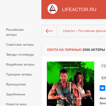
LIFEACTOR.RU
Российские
Lifeactor
»
Российские филь
актеры
Советские актеры
ОХОТА НА ПИРАНЬЮ
2006 АКТЕРЫ
Звезды голливуда
Индийские актеры
Г
Турецкие актеры
К
Французские
Зарубежные
Акт
Вик
Новости кино