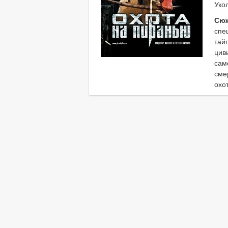
Уко
Сю
спе
тай
цив
сам
сме
охо