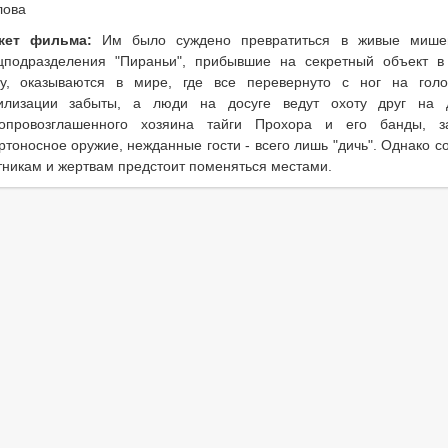
лова
жет фильма:
Им было суждено превратиться в живые мише
цподразделения "Пираньи", прибывшие на секретный объект в
гу, оказываются в мире, где все перевернуто с ног на голо
илизации забыты, а люди на досуге ведут охоту друг на 
опровозглашенного хозяина тайги Прохора и его банды, з
ртоносное оружие, нежданные гости - всего лишь "дичь". Однако с
тникам и жертвам предстоит поменяться местами.