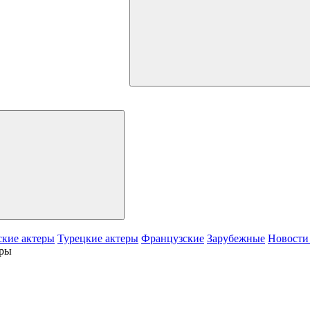
кие актеры
Турецкие актеры
Французские
Зарубежные
Новости
еры