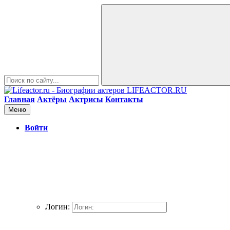
LIFEACTOR.RU
Главная
Актёры
Актрисы
Контакты
Меню
Войти
Логин: