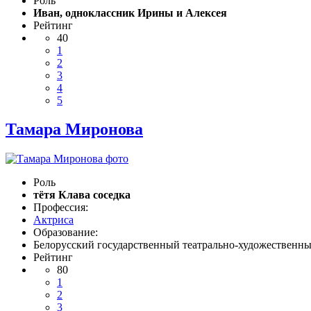
Роль
Иван, одноклассник Ирины и Алексея
Рейтинг
40
1
2
3
4
5
Тамара Миронова
Роль
тётя Клава соседка
Профессия:
Актриса
Образование:
Белорусский государственный театрально-художественн
Рейтинг
80
1
2
3