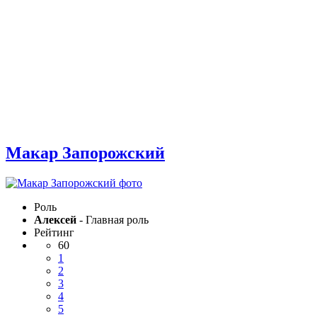
Макар Запорожский
Роль
Алексей
- Главная роль
Рейтинг
60
1
2
3
4
5