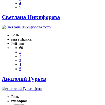
4
5
Светлана Никифорова
Роль
мать Ирины
Рейтинг
60
1
2
3
4
5
Анатолий Гурьев
Роль
главврач