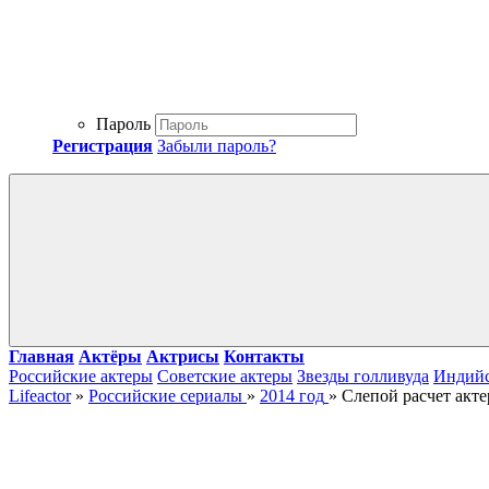
Пароль
Регистрация
Забыли пароль?
Главная
Актёры
Актрисы
Контакты
Российские актеры
Советские актеры
Звезды голливуда
Индийс
Lifeactor
»
Российские сериалы
»
2014 год
» Слепой расчет акт