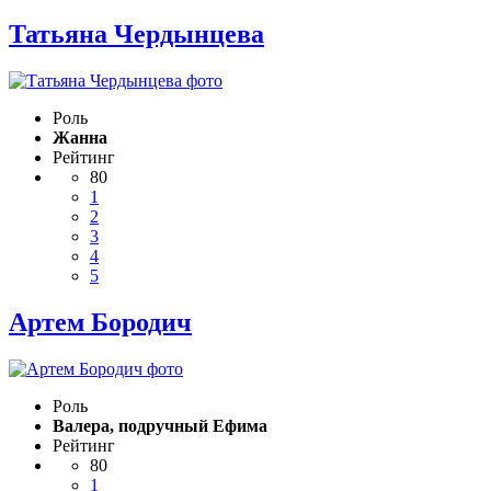
Татьяна Чердынцева
Роль
Жанна
Рейтинг
80
1
2
3
4
5
Артем Бородич
Роль
Валера, подручный Ефима
Рейтинг
80
1