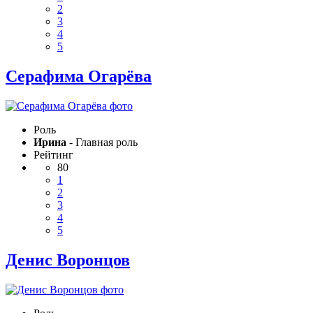
2
3
4
5
Серафима Огарёва
Роль
Ирина
- Главная роль
Рейтинг
80
1
2
3
4
5
Денис Воронцов