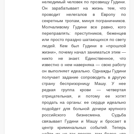
нелюдимый человек по прозвищу Гудини.
Он зарабатывает на жизнь тем, что
проводит нелегалов в Европу по
секретным тропам, минуя пограничников.
Молчаливому Гудини все равно, кого
переправлять: преступников, беженцев
или просто праздно шатающихся по свету
людей. Кем был Гудини в «прошлой
жизни», почему начал заниматься этим —
никто не знает. Единственное, что
известно о нем наверняка — свою работу
он выполняет идеально. Однажды Гудини
получает задание сопроводить в другую
страну беспризорницу Машу. У нее
редкая группа крови — четвертая
отрицательная, и потому ее хотят
продать на органы: ее сердце идеально
подойдет для больной дочери крупного
российского бизнесмена. Судьба
связывает Гудини и Машу и бросает в
центр криминальных событий. Теперь
найти их не так просто, тем более, что