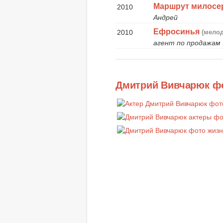
Маршрут милосе
2010
Андрей
Ефросинья
2010
(мело
агент по продажам
Дмитрий Вивчарюк ф