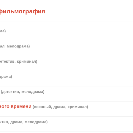
фильмография
ма)
ал, мелодрама)
детектив, криминал)
драма)
(детектив, мелодрама)
ного времени
(военный, драма, криминал)
ектив, драма, мелодрама)