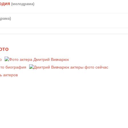
рдия
(мелодрама)
драма)
ото