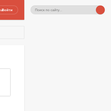
ты
Войти