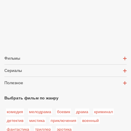
Фильмы
Сериалы
Полезное
Выбрать фильм по жанру
комедия
мелодрама
боевик
драма
криминал
детектив
мистика
приключения
военный
фантастика
триллер
эротика