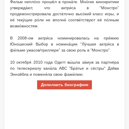
Фильм непло́хо прошёл в прока́те. Мно́гие кинокритики
утвержда́ют, что актри́са в “Монстро”
продемонстрировала доста́точно высо́кий класс игры, и
её теку́щие ро́ли не вполне́ соотве́тствуют её по́лным
возмо́жностям.
В 2008-ом актри́са номинировалась на пре́мию
Ю́ношеский Вы́бор в номина́ции “Лу́чшая актри́са в
фи́льме ужасов/триллере” за свою роль в “Монстро”.
10 октября́ 2010 года Одетт вы́шла за́муж за партнёра
по телесериалу кана́ла ABC "Бра́тья и сёстры" Дэйва
Эннэйбла и поменя́ла свою фами́лию.
Дополнить биографию