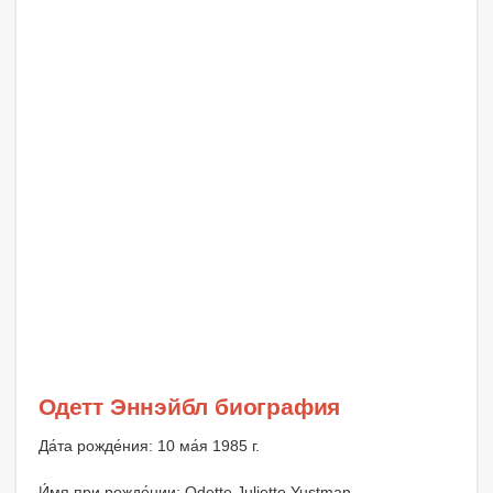
Одетт Эннэйбл биография
Да́та рожде́ния: 10 ма́я 1985 г.
И́мя при рожде́нии: Odette Juliette Yustman