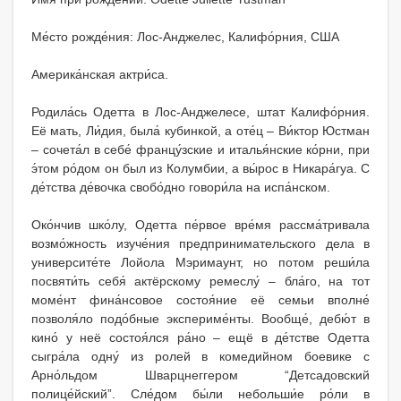
Ме́сто рожде́ния: Лос-Анджелес, Калифо́рния, США
Америка́нская актри́са.
Родила́сь Одетта в Лос-Анджелесе, штат Калифо́рния.
Её мать, Ли́дия, была́ кубинкой, а оте́ц – Ви́ктор Юстман
– сочета́л в себе́ францу́зские и италья́нские ко́рни, при
э́том ро́дом он был из Колумбии, а вы́рос в Никара́гуа. С
де́тства де́вочка свобо́дно говори́ла на испа́нском.
Око́нчив шко́лу, Одетта пе́рвое вре́мя рассма́тривала
возмо́жность изуче́ния предпринимательского дела в
университе́те Лойола Мэримаунт, но потом реши́ла
посвяти́ть себя́ актёрскому ремеслу́ – бла́го, на тот
моме́нт фина́нсовое состоя́ние её семьи вполне́
позволя́ло подо́бные экспериме́нты. Вообще́, дебю́т в
кино́ у неё состоя́лся ра́но – ещё в де́тстве Одетта
сыгра́ла одну́ из ролей в комедийном боевике с
Арно́льдом Шварцнеггером “Детсадовский
полице́йский”. Сле́дом бы́ли небольши́е ро́ли в