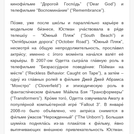
кинофи́льме “Дорогой Госпо́дь” (“Dear God”) и
телефильме “Воспомина́ние” (“Remembrance”).
По́зже, уже после шко́лы и паралле́льно карье́ре в
модельном би́знесе, Юстман уча́ствовала в ря́де
телешо́у – “Ю́жный Пляж” (“South Beach”) и
“Октя́брьская дорога” (“October Road”). “Ю́жный Пляж”,
несмотря́ на о́бщую непродолжительность, просла́вил
актри́су; именно с э́того моме́нта нача́лся взлёт её
карье́ры. В 2007-ом Одетта сыгра́ла гла́вную роль в
телефильме “Безрассу́дное поведе́ние: По́йман на
ме́сте” (“Reckless Behavior: Caught on Tape”), а зате́м –
одну́ из гла́вных ролей в фи́льме Джей Джей Абрамса
“Монстро” (“Cloverfield”) и эпизодическую роль в
фантасти́ческом фи́льме Ма́йкла Бэя “Трансформеры”
(“Transformers”). Кро́ме того́, Одетта озвучивала Амату в
популя́рной компью́терной игре́ “Fallout 3”. В январе́
2008-го было объя́влено, что актри́са снимется в
фи́льме у́жасов “Нерожденный” (“The Unborn”). Большая
шуми́ха подняла́сь из-за плака́тов к фи́льму, я́вно
выпячивающих вне́шнюю привлекательность Юстман.