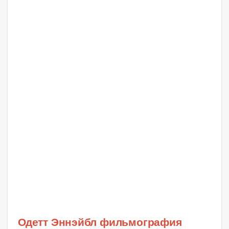
Одетт Эннэйбл фильмография