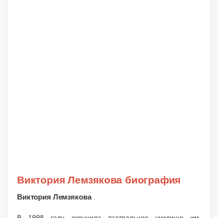
Виктория Лемзякова биография
Виктория Лемзякова
.
В 1998 году окончила театральное училище им.