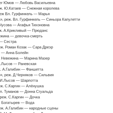
лег Юмов — Любовь Васильевна
еж. Ю.Катаев — Снежная королева
реж Вл. Гурфинкель — Марья
а», реж. Вл. Гурфинкель — Синьора Капулетти
 Чусова — Агафья Тихоновна
еж. А.Крикливый — Прюданс
вежина — девочка-смерть
 — Сестра
реж. Роман Козак — Сара Дреэр
в — Анна Болейн
на Невежина — Марина Мазер
И.Лысов — Раневская
ж. А.Галибин — Фаншетта
о», реж. Д.Черняков — Сильвия
. И.Лысов — Шарлотта
еж. С.Каргин — Алёнушка
 Вл. Туманов — Донна Сгуальда
 реж. С.Каргин — Дочка
л. Богатырев — Вода
еж. А.Галибин — народные сцены