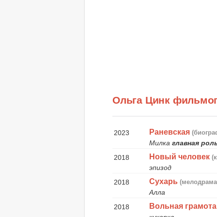
Ольга Цинк фильмо
Раневская
2023
(биогра
Милка
главная рол
Новый человек
2018
(
эпизод
Сухарь
2018
(мелодрама
Алла
Вольная грамота
2018
кухарка