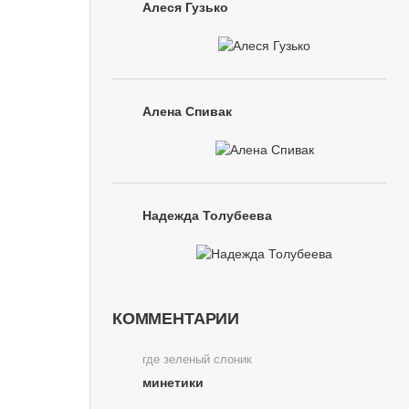
Алеся Гузько
Алена Спивак
Надежда Толубеева
КОММЕНТАРИИ
где зеленый слоник
минетики