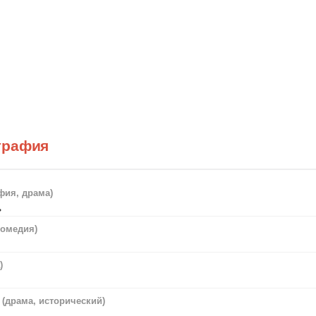
графия
фия, драма)
ь
комедия)
)
(драма, исторический)