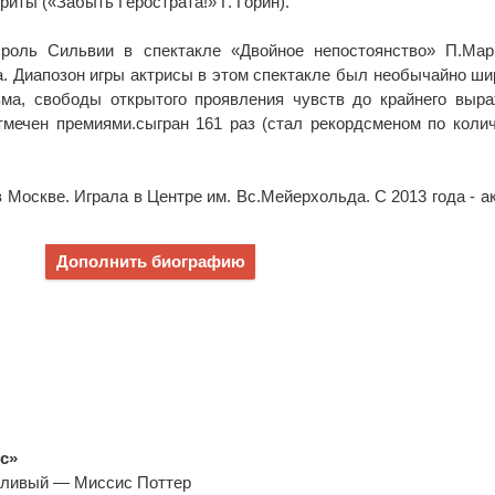
иты («Забыть Герострата!» Г. Горин).
роль Сильвии в спектакле «Двойное непостоянство» П.Мар
а. Диапозон игры актрисы в этом спектакле был необычайно ш
зма, свободы открытого проявления чувств до крайнего выр
тмечен премиями.сыгран 161 раз (стал рекордсменом по коли
в Москве. Играла в Центре им. Вс.Мейерхольда. С 2013 года - а
Дополнить биографию
с»
икливый — Миссис Поттер