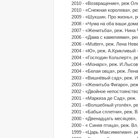
2010 - «Возвращение», реж О
2010 - «Снежная королева», р
2009 - «Шукшин. Про жизнь», 
2008 - «Чума на оба ваши дом
2007 - «Женитьба», реж. Нина
2006 - «Дама с камелиями», р
2006 - «Mutter», реж. Лена Не
2004 - «Ю», реж. А.Крикливый
2004 - «Господин Кольперт», 
2004 - «Монарх», реж. И.Лысо
2004 - «Белая овца», реж. Ле
2003 - «Вишнёвый сад», реж. 
2003 - «Женитьба Фигаро», ре
2002 - «Двойное непостоянств
2001 - «Маркиза де Сад», реж
2001 - «Волшебный уголёк», р
2001 - «Бабьи сплетни», реж.
2000 - «Двенадцать месяцев»,
2000 - « Синяя птица», реж. В
1999 - «Царь Максимилиан». р