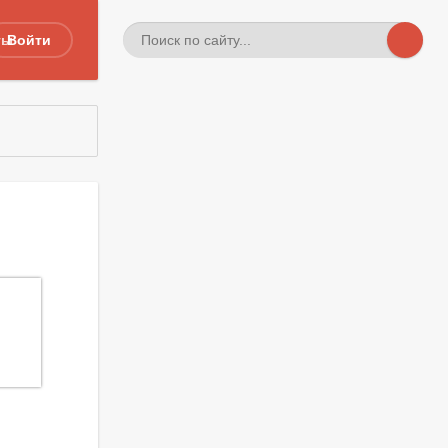
ты
Войти