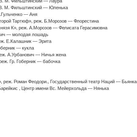
. В. М. Фильштинский — Лаура
. В. М. Фильштинский — Юленька
В.Гульченко — Аня
второй Тартюф», реж. Б.Морозов — Флорестина
князя К», реж. А.Морозов — Фелисата Герасимовна
ович — молодая лошадь
реж. Е.Калашник — Эрита
Гоберник — кукла
реж. А.Урбанович — Ничья жена
реж. Гр. Гоберник — бабочка
», реж. Роман Феодори., Государственный театр Наций — Бьянка
 Барейкис , Центр имени Вс. Мейерхольда — Нянька