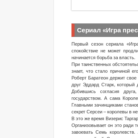
Сериал «Игра пре
Первый сезон сериала «Игра
спокойствие не может продли
начинается борьба за власть.
При таинственных обстоятельс
знает, что стало причиной е
Роберт Баратеон держит свое 
друг Эддард Старк, который 
Добившись согласия друга
государством. А сама Короле
Главными зачинщиками станов
секрет Серсеи – королевы в н
В это же время Визерис Таргар
Организовывает он это ради т
завоевать Семь королевств.