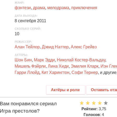
ЖАНР
:
фэнтези
,
драма
,
мелодрама
,
приключения
ДАТА ВЫХОДА
:
8 сентебря 2011
СКОЛЬКО СЕРИЙ
:
10
РЕЖИССЕР:
Алан Тейлор
,
Дэвид Наттер
,
Алекс Грейвз
АКТЕРЫ
:
Шон Бин
,
Марк Эдди
,
Николай Костер-Вальдау
,
Мишель Фэйрли
,
Лина Хиди
,
Эмилия Кларк
,
Иэн Гле
Гарри Ллойд
,
Кит Харингтон
,
Софи Тернер
, и другие.
Актёры и роли
Оставить от
Вам понравился сериал
Рейтинг
: 3,75
Игра престолов?
Голосов
: 4