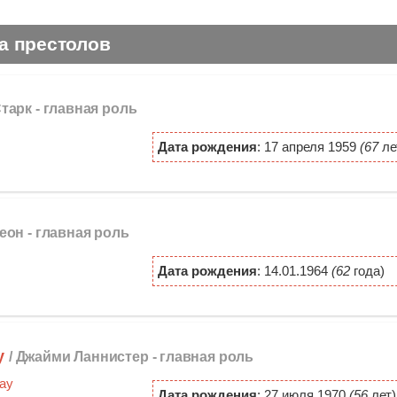
а престолов
тарк -
главная роль
Дата рождения
: 17 апреля 1959
(67
ле
еон -
главная роль
Дата рождения
: 14.01.1964
(62
года)
у
/ Джайми Ланнистер -
главная роль
Дата рождения
: 27 июля 1970
(56
лет)