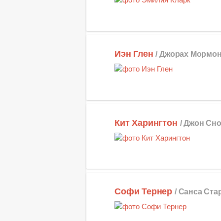
Иэн Глен
/ Джорах Мормо
Кит Харингтон
/ Джон Сн
Софи Тернер
/ Санса Ста