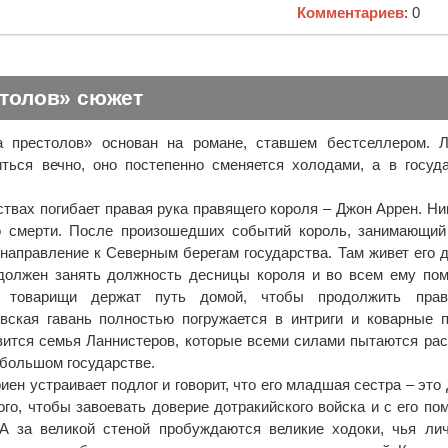
Комментариев
: 0
столов» сюжет
 престолов» основан на романе, ставшем бестселлером. Л
ться вечно, оно постепенно сменяется холодами, а в госуд
твах погибает правая рука правящего короля – Джон Аррен. Ни
го смерти. После произошедших событий король, занимающий
направление к Северным берегам государства. Там живет его 
должен занять должность десницы короля и во всем ему пом
, товарищи держат путь домой, чтобы продолжить прав
вская гавань полностью погружается в интриги и коварные 
ится семья Ланнистеров, которые всеми силами пытаются ра
ебольшом государстве.
иен устраивает подлог и говорит, что его младшая сестра – это 
ого, чтобы завоевать доверие дотракийского войска и с его п
 А за великой стеной пробуждаются великие ходоки, чья ли