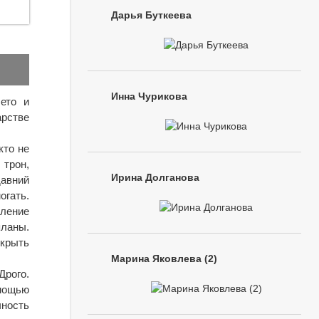
Дарья Буткеева
Инна Чурикова
ето и
арстве
кто не
 трон,
Ирина Долганова
давний
огать.
ление
планы.
скрыть
Марина Яковлева (2)
Дрого.
омощью
чность