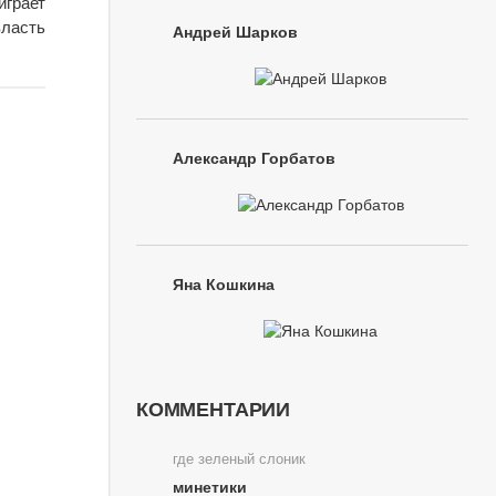
играет
ласть
Андрей Шарков
Александр Горбатов
Яна Кошкина
КОММЕНТАРИИ
где зеленый слоник
минетики