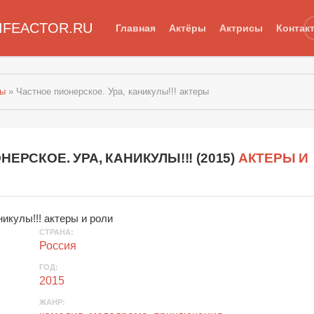
IFEACTOR.RU
Главная
Актёры
Актрисы
Контак
мы
» Частное пионерское. Ура, каникулы!!! актеры
ЕРСКОЕ. УРА, КАНИКУЛЫ!!!
(
2015
)
АКТЕРЫ И
СТРАНА:
Россия
ГОД:
2015
ЖАНР: