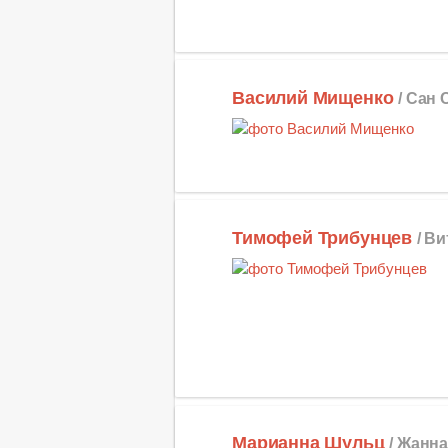
Василий Мищенко
/ Сан
Тимофей Трибунцев
/ В
Марианна Шульц
/ Жанн