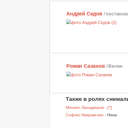
Андрей Седов
/ постано
Роман Сазанов
/ Вилен
Также в ролях снимал
Михаил Занадворов
-
[?]
Софико Квирквелия
- Нина