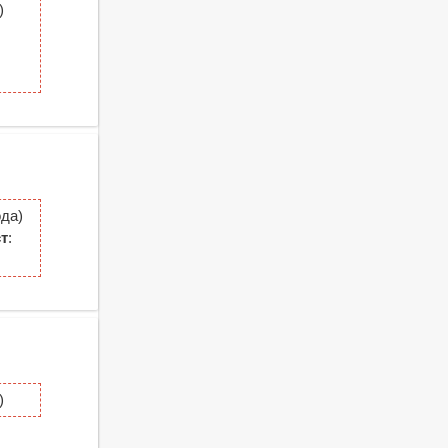
)
да)
т
:
)