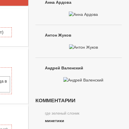
Анна Ардова
т)
Антон Жуков
Андрей Валенский
да в
КОММЕНТАРИИ
где зеленый слоник
минетики