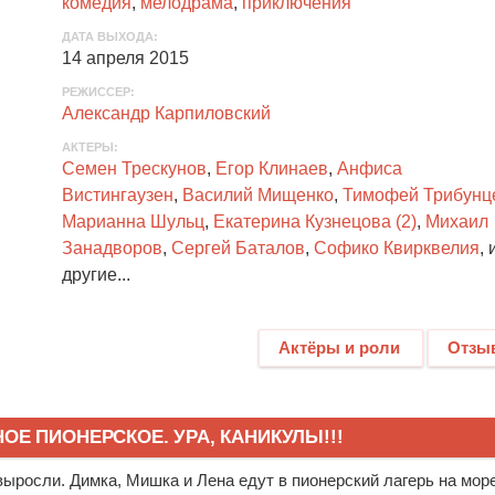
комедия
,
мелодрама
,
приключения
ДАТА ВЫХОДА:
14 апреля 2015
РЕЖИССЕР:
Александр Карпиловский
АКТЕРЫ
:
Семен Трескунов
,
Егор Клинаев
,
Анфиса
Вистингаузен
,
Василий Мищенко
,
Тимофей Трибунц
Марианна Шульц
,
Екатерина Кузнецова (2)
,
Михаил
Занадворов
,
Сергей Баталов
,
Софико Квирквелия
, 
другие...
Актёры и роли
Отзы
Е ПИОНЕРСКОЕ. УРА, КАНИКУЛЫ!!!
выросли. Димка, Мишка и Лена едут в пионерский лагерь на море