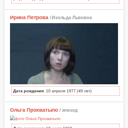
Ирина Петрова
/ Изольда Львовна
Дата рождения
: 10 апреля 1977
(49
лет)
Ольга Прохватыло
/ эпизод