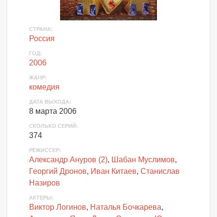
СТРАНА
:
Россия
ГОД
:
2006
ЖАНР
:
комедия
ДАТА ВЫХОДА
:
8 марта 2006
СКОЛЬКО СЕРИЙ
:
374
РЕЖИССЕР:
Александр Ануров (2)
,
Шабан Муслимов
,
Георгий Дронов
,
Иван Китаев
,
Станислав
Назиров
АКТЕРЫ
:
Виктор Логинов
,
Наталья Бочкарева
,