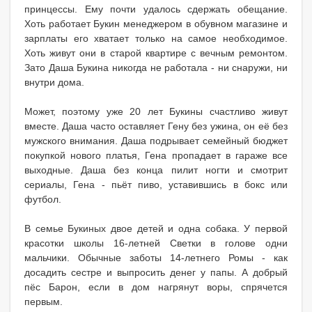
принцессы. Ему почти удалось сдержать обещание.
Хоть работает Букин менеджером в обувном магазине и
зарплаты его хватает только на самое необходимое.
Хоть живут они в старой квартире с вечным ремонтом.
Зато Даша Букина никогда не работала - ни снаружи, ни
внутри дома.
Может, поэтому уже 20 лет Букины счастливо живут
вместе. Даша часто оставляет Гену без ужина, он её без
мужского внимания. Даша подрывает семейный бюджет
покупкой нового платья, Гена пропадает в гараже все
выходные. Даша без конца пилит ногти и смотрит
сериалы, Гена - пьёт пиво, уставившись в бокс или
футбол.
В семье Букиных двое детей и одна собака. У первой
красотки школы 16-летней Светки в голове одни
мальчики. Обычные заботы 14-летнего Ромы - как
досадить сестре и выпросить денег у папы. А добрый
пёс Барон, если в дом нагрянут воры, спрячется
первым.