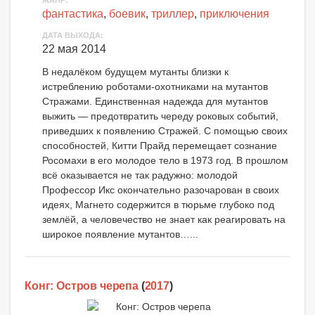
ЖАНР:
фантастика
,
боевик
,
триллер
,
приключения
ДАТА ВЫХОДА:
22 мая 2014
В недалёком будущем мутанты близки к
истреблению роботами-охотниками на мутантов
Стражами. Единственная надежда для мутантов
выжить — предотвратить череду роковых событий,
приведших к появлению Стражей. С помощью своих
способностей, Китти Прайд перемещает сознание
Росомахи в его молодое тело в 1973 год. В прошлом
всё оказывается не так радужно: молодой
Профессор Икс окончательно разочарован в своих
идеях, Магнето содержится в тюрьме глубоко под
землёй, а человечество не знает как реагировать на
широкое появление мутантов…...
Конг: Остров черепа
(
2017
)