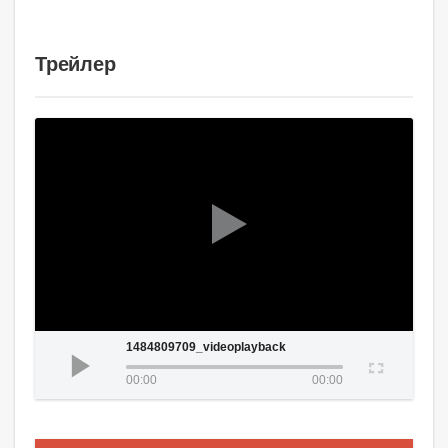
Трейлер
1484809709_videoplayback
00:00
00:00