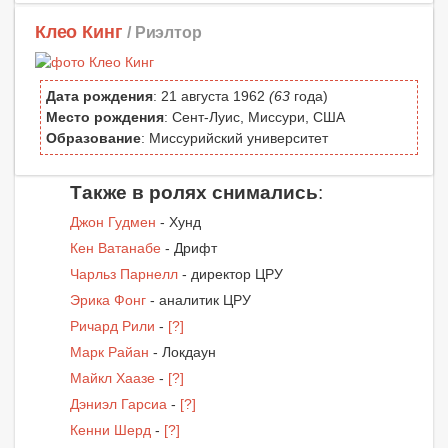
Клео Кинг
/ Риэлтор
Дата рождения
: 21 августа 1962
(63
года)
Место рождения
: Сент-Луис, Миссури, США
Образование
: Миссурийский университет
Также в ролях снимались
:
Джон Гудмен
- Хунд
Кен Ватанабе
- Дрифт
Чарльз Парнелл
- директор ЦРУ
Эрика Фонг
- аналитик ЦРУ
Ричард Рили
-
[?]
Марк Райан
- Локдаун
Майкл Хаазе
-
[?]
Дэниэл Гарсиа
-
[?]
Кенни Шерд
-
[?]