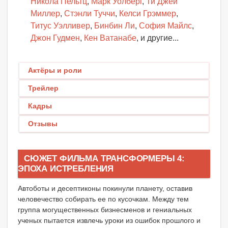
Никола Пельтц
,
Марк Уолберг
,
Ти Джей
Миллер
,
Стэнли Туччи
,
Келси Грэммер
,
Титус Уэлливер
,
Бинбин Ли
,
София Майлс
,
Джон Гудмен
,
Кен Ватанабе
, и другие...
Актёры и роли
Трейлер
Кадры
Отзывы
СЮЖЕТ ФИЛЬМА ТРАНСФОРМЕРЫ 4:
ЭПОХА ИСТРЕБЛЕНИЯ
Автоботы и десептиконы покинули планету, оставив
человечество собирать ее по кусочкам. Между тем
группа могущественных бизнесменов и гениальных
ученых пытается извлечь уроки из ошибок прошлого и