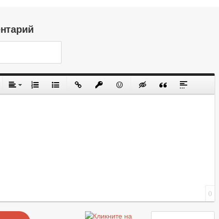
ентарий
0