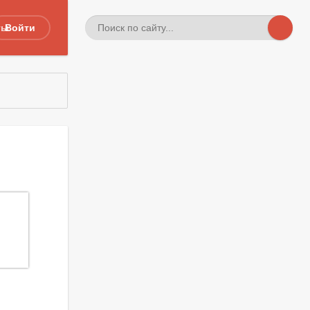
ты
Войти