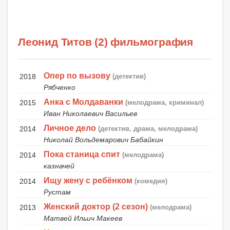
Леонид Титов (2) фильмография
Опер по вызову
2018
(детектив)
Рябченко
Анка с Молдаванки
2015
(мелодрама, криминал)
Иван Николаевич Васильев
Личное дело
2014
(детектив, драма, мелодрама)
Николай Вольдемарович Бабайкин
Пока станица спит
2014
(мелодрама)
казначей
Ищу жену с ребёнком
2014
(комедия)
Рустам
Женский доктор (2 сезон)
2013
(мелодрама)
Матвей Ильич Макеев