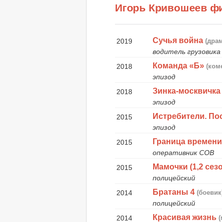
Игорь Кривошеев ф
Сучья война
2019
(дра
водитель грузовика
Команда «Б»
2018
(ком
эпизод
Зинка-москвичка
2018
эпизод
Истребители. По
2015
эпизод
Граница времен
2015
оперативник СОВ
Мамочки (1,2 сез
2015
полицейский
Братаны 4
2014
(боевик
полицейский
Красивая жизнь
2014