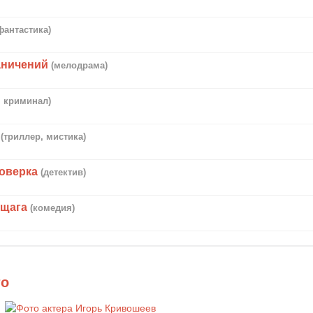
фантастика)
аничений
(мелодрама)
, криминал)
(триллер, мистика)
оверка
(детектив)
бщага
(комедия)
то