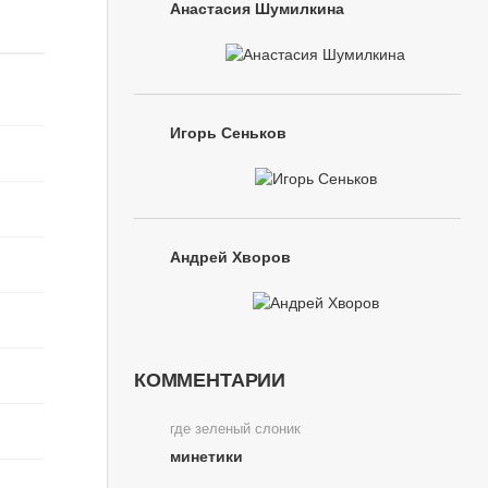
Анастасия Шумилкина
Игорь Сеньков
Андрей Хворов
КОММЕНТАРИИ
где зеленый слоник
минетики