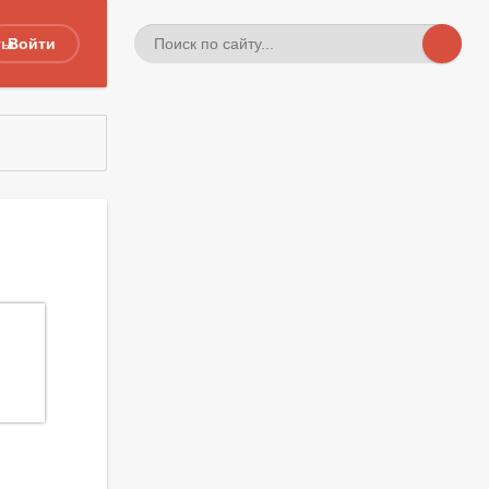
ты
Войти