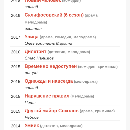
Новый человек
2018
(комедия)
эпизод
Склифосовский (6 сезон)
2018
(драма,
мелодрама)
охранник
Улица
2017
(драма, комедия, мелодрама)
Олег водитель Марата
Дилетант
2016
(детектив, мелодрама)
Стас Налимов
Временно недоступен
2015
(комедия, криминал)
нищий
Однажды и навсегда
2015
(мелодрама)
эпизод
Нарушение правил
2015
(мелодрама)
Петя
Другой майор Соколов
2015
(драма, криминал)
Ребров
Умник
2014
(детектив, мелодрама)