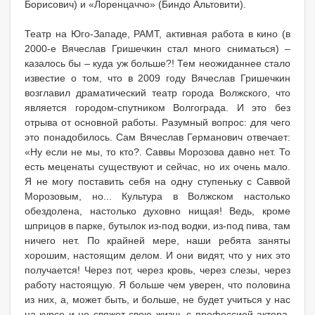
Борисович) и «Лоренцаччо» (Биндо Альтовити).
Театр на Юго-Западе, РАМТ, активная работа в кино (в
2000-е Вячеслав Гришечкин стал много сниматься) –
казалось бы – куда уж больше?! Тем неожиданнее стало
известие о том, что в 2009 году Вячеслав Гришечкин
возглавил драматический театр города Волжского, что
является городом-спутником Волгограда. И это без
отрыва от основной работы. Разумный вопрос: для чего
это понадобилось. Сам Вячеслав Германович отвечает:
«Ну если не мы, то кто?. Саввы Морозова давно нет. То
есть меценаты существуют и сейчас, но их очень мало.
Я не могу поставить себя на одну ступеньку с Саввой
Морозовым, но... Культура в Волжском настолько
обездолена, настолько духовно нищая! Ведь, кроме
шприцов в парке, бутылок из-под водки, из-под пива, там
ничего нет. По крайней мере, наши ребята заняты
хорошим, настоящим делом. И они видят, что у них это
получается! Через пот, через кровь, через слезы, через
работу настоящую. Я больше чем уверен, что половина
из них, а, может быть, и больше, не будет учиться у нас
на курсе и не свяжет свою жизнь с профессией актера.