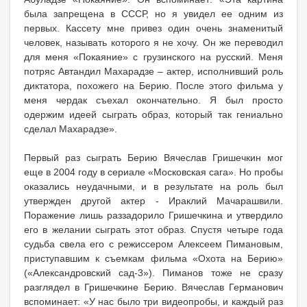
была запрещена в СССР, но я увидел ее одним из
первых. Кассету мне привез один очень знаменитый
человек, называть которого я не хочу. Он же переводил
для меня «Покаяние» с грузинского на русский. Меня
потряс Автандил Махарадзе – актер, исполнивший роль
диктатора, похожего на Берию. После этого фильма у
меня чердак съехал окончательно. Я был просто
одержим идеей сыграть образ, который так гениально
сделал Махарадзе».
Первый раз сыграть Берию Вячеслав Гришечкин мог
еще в 2004 году в сериале «Московская сага». Но пробы
оказались неудачными, и в результате на роль был
утвержден другой актер - Ираклий Мачарашвили.
Поражение лишь раззадорило Гришечкина и утвердило
его в желании сыграть этот образ. Спустя четыре года
судьба свела его с режиссером Алексеем Пимановым,
приступавшим к съемкам фильма «Охота на Берию»
(«Александровский сад-3»). Пиманов тоже не сразу
разглядел в Гришечкине Берию. Вячеслав Германович
вспоминает: «У нас было три видеопробы, и каждый раз