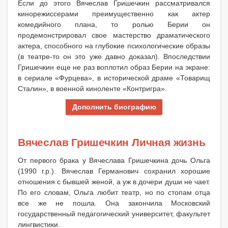
Если до этого Вячеслав Гришечкин рассматривался
кинорежиссерами преимущественно как актер
комедийного плана, то ролью Берии он
продемонстрировал свое мастерство драматического
актера, способного на глубокие психологические образы
(в театре-то он это уже давно доказал). Впоследствии
Гришечкин еще не раз воплотил образ Берии на экране:
в сериале «Фурцева», в исторической драме «Товарищ
Сталин», в военной киноленте «Контригра».
Дополнить биографию
Вячеслав Гришечкин Личная жизнь
От первого брака у Вячеслава Гришечкина дочь Ольга
(1990 г.р.). Вячеслав Германович сохранил хорошие
отношения с бывшей женой, а уж в дочери души не чает.
По его словам, Ольга любит театр, но по стопам отца
все же не пошла. Она закончила Московский
государственный педагогический университет, факультет
лингвистики.