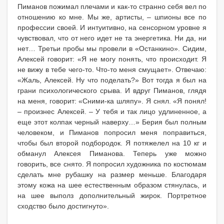
Пиманов пожимал плечами и как-то странно себя вел по
отношению ко мне. Мы же, артисты, – шпионы все по
профессии своей. И интуитивно, на сенсорном уровне я
чувствовал, что от него идет не та энергетика. Ни да, ни
нет… Третьи пробы мы провели в «Останкино». Сидим,
Алексей говорит: «Я не могу понять, что происходит. Я
не вижу в тебе чего-то. Что-то меня смущает». Отвечаю:
«Жаль, Алексей. Ну что поделать?» Вот тогда я был на
грани психологического срыва. И вдруг Пиманов, глядя
на меня, говорит: «Сними-ка шляпу». Я снял. «Я понял!
– произнес Алексей. – У тебя и так лицо удлиненное, а
еще этот колпак черный наверху…» Берия был полным
человеком, и Пиманов попросил меня поправиться,
чтобы был второй подбородок. Я потяжелел на 10 кг и
обманул Алексея Пиманова. Теперь уже можно
говорить, все снято. Я попросил художника по костюмам
сделать мне рубашку на размер меньше. Благодаря
этому кожа на шее естественным образом стянулась, и
на шее выполз дополнительный жирок. Портретное
сходство было достигнуто».