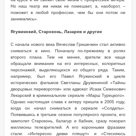
Но наш театр им никак не помешает, а, наоборот, –
поможет в любой профессии, чем бы они потом ни
занимались».
Ягужинский, Староконь, Лазарев и другие
С начала нового века Вячеслав Гришечкин стал активно
сниматься в кино. Поначалу по-прежнему в ролях
второго плана. Тем не менее, зрители все чаще
обращали внимание на его интересных, колоритных
персонажей, выделяющихся из общего ряда. Таким,
например, был его Павел Ягужинский в цикле
исторических фильмов Светланы Дружининой «Тайны
дворцовых переворотов» или адвокат Исаак Семенович
Лекарский в криминальном сериале «Марш Турецкого».
Однако настоящая слава к актеру пришла в 2005 году,
когда он начал сниматься в сериале «Солдаты».
Появившись в третьем сезоне популярного проекта, его
замполит Староконь, балагур и бабник, сразу покорил
миллионы телезрителей. А его коронными фразами
стали: «Интересно девки пляшут» и «Стесняюсь