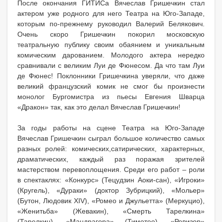
После окончания ГИТИСа Вячеслав Гришечкин стал
актером уже родного для него Театра на Юго-Западе,
которым по-прежнему руководил Валерий Белякович.
Очень скоро Гришечкин покорил московскую
театральную публику своим обаянием и уникальным
комическим дарованием. Молодого актера нередко
сравнивали с великим Луи де Фюнесом. Да что там Луи
де Фюнес! Поклонники Гришечкина уверяли, что даже
великий французский комик не смог бы произнести
монолог Бургомистра из пьесы Евгения Шварца
«Дракон» так, как это делал Вячеслав Гришечкин!
За годы работы на сцене Театра на Юго-Западе
Вячеслав Гришечкин сыграл большое количество самых
разных ролей: комических,сатирических, характерных,
драматических, каждый раз поражая зрителей
мастерством перевоплощения. Среди его работ – роли
в спектаклях: «Конкурс» (Тецудзин Аоки-сан), «Игроки»
(Кругель), «Дураки» (доктор Зубрицкий), «Мольер»
(Бутон, Людовик XIV), «Ромео и Джульетта» (Меркуцио),
«Женитьба» (Жевакин), «Смерть Тарелкина»
(Тарелкин), «Мандрагора» (Тимотео), «Ревизор»