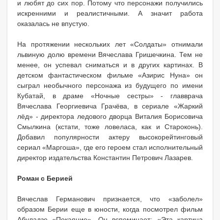
и любят до сих пор. Потому что персонажи получились
искренними и реалистичными. А значит работа
оказалась не впустую.
На протяжении нескольких лет «Солдаты» отнимали
львиную долю времени Вячеслава Гришечкина. Тем не
менее, он успевал сниматься и в других картинах. В
детском фантастическом фильме «Азирис Нуна» он
сыграл необычного персонажа из будущего по имени
Кубатай, в драме «Ночные сестры» - главврача
Вячеслава Георгиевича Грачёва, в сериале «Жаркий
лёд» - директора ледового дворца Виталия Борисовича
Смылкина (кстати, тоже ловеласа, как и Староконь).
Добавил популярности актеру высокорейтинговый
сериал «Маргоша», где его героем стал исполнительный
директор издательства Константин Петрович Лазарев.
Роман с Берией
Вячеслав Германович признается, что «заболел»
образом Берии еще в юности, когда посмотрел фильм
Абуладзе «Покаяние». Он вспоминает: «Эта картина