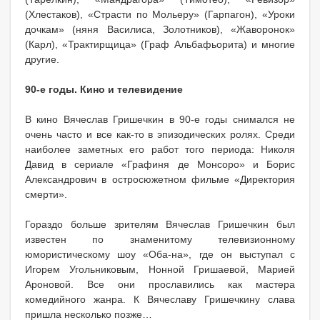
(Хлестаков), «Страсти по Мольеру» (Гарпагон), «Уроки
дочкам» (няня Василиса, Золотников), «Жаворонок»
(Карл), «Трактирщица» (Граф Альбафьорита) и многие
другие.
90-е годы. Кино и телевидение
В кино Вячеслав Гришечкин в 90-е годы снимался не
очень часто и все как-то в эпизодических ролях. Среди
наиболее заметных его работ того периода: Николя
Давид в сериале «Графиня де Монсоро» и Борис
Александрович в остросюжетном фильме «Директория
смерти».
Гораздо больше зрителям Вячеслав Гришечкин был
известен по знаменитому телевизионному
юмористическому шоу «Оба-на», где он выступал с
Игорем Угольниковым, Нонной Гришаевой, Марией
Ароновой. Все они прославились как мастера
комедийного жанра. К Вячеславу Гришечкину слава
пришла несколько позже…