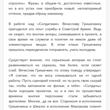
спросить». Фразы, в общем-то, достаточно известные,
но в его устах они приобрели новый, неповторимый
оттенок, придав образу изюминку.
В работе над «Солдатами» Вячеславу Гришечкину
пригодился его опыт службы в Советской Армии. Ведь
не секрет, что многие актеры, снимавшиеся в проекте, в
свое время не служили и понятия не имели даже об
элементарных вещах. В этом плане Гришечкину
пришлось периодически поправлять, учить молодежь.
Существует мнение, что серьезным актерам не стоит
размениваться на сериалы, тем более, если сюжет
слаб. Вячеслав Гришечкин по этому поводу утверждал:
«Я считаю, что не могу отказываться ни от одной
работы. Пусть сценарий плохой, но ты роль свою сыграй
так, чтобы запомнили не фильм, а тебя». «Солдаты»
были хорошим проектом, но и в них по прошествии
времени многие персонажи стали забываться
зрителями. Многие, да не все. Староконя в исполнении
Гришечкина и Шматко в исполнении Маклакова помнят