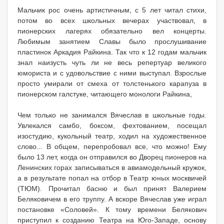
Мальчик рос очень артистичным, с 5 лет читал стихи,
потом во всех школьных вечерах участвовал, в
пионерских лагерях обязательно вел концерты.
Любимым занятием Славы было прослушивание
пластинок Аркадия Райкина. Так что к 12 годам мальчик
знал наизусть чуть ли не весь репертуар великого
юмориста и с удовольствие с ними выступал. Взрослые
просто умирали от смеха от толстенького карапуза в
пионерском галстуке, читающего монологи Райкина,
Чем только не занимался Вячеслав в школьные годы.
Увлекался самбо, боксом, фехтованием, посещал
изостудию, кукольный театр, ходил на художественное
слово... В общем, перепробовал все, что можно! Ему
было 13 лет, когда он отправился во Дворец пионеров на
Ленинских горах записываться в авиамодельный кружок,
а в результате попал на отбор в Театр юных москвичей
(ТЮМ). Прочитал басню и был принят Валерием
Беляковичем в его труппу. А вскоре Вячеслав уже играл
постановке «Соловей». К тому времени Белякович
приступил к созданию Театра на Юго-Западе, основу