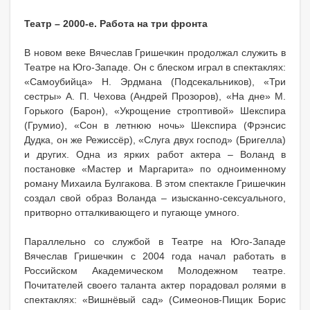
Театр – 2000-е. Работа на три фронта
В новом веке Вячеслав Гришечкин продолжал служить в
Театре на Юго-Западе. Он с блеском играл в спектаклях:
«Самоубийца» Н. Эрдмана (Подсекальников), «Три
сестры» А. П. Чехова (Андрей Прозоров), «На дне» М.
Горького (Барон), «Укрощение строптивой» Шекспира
(Грумио), «Сон в летнюю ночь» Шекспира (Фрэнсис
Дудка, он же Режиссёр), «Слуга двух господ» (Бригелла)
и других. Одна из ярких работ актера – Воланд в
постановке «Мастер и Маргарита» по одноименному
роману Михаила Булгакова. В этом спектакле Гришечкин
создал свой образ Воланда – изысканно-сексуального,
притворно отталкивающего и пугающе умного.
Параллельно со службой в Театре на Юго-Западе
Вячеслав Гришечкин с 2004 года начал работать в
Российском Академическом Молодежном театре.
Почитателей своего таланта актер порадовал ролями в
спектаклях: «Вишнёвый сад» (Симеонов-Пищик Борис