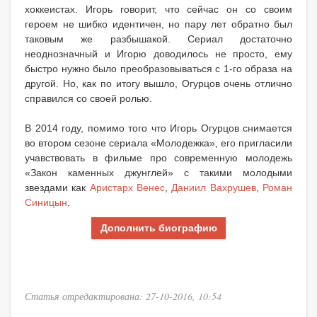
хоккеистах. Игорь говорит, что сейчас он со своим
героем не шибко идентичен, но пару лет обратно был
таковым же разбышакой. Сериал достаточно
неоднозначный и Игорю доводилось не просто, ему
быстро нужно было преобразовываться с 1-го образа на
другой. Но, как по итогу вышло, Огурцов очень отлично
справился со своей ролью.
В 2014 году, помимо того что Игорь Огурцов снимается
во втором сезоне сериала «Молодежка», его пригласили
учавствовать в фильме про современную молодежь
«Закон каменных джунглей» с такими молодыми
звездами как
Аристарх Венес
,
Даниил Вахрушев
,
Роман
Синицын
.
Дополнить биографию
Статья отредактирована: 27-10-2016, 10:54