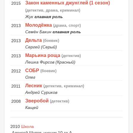
Закон каменных джунглей (1 сезон)
2015
(детектив, драма, криминал)
Жук
главная роль
Молодёжка
2013
(драма, спорт)
Семён Бакин
главная роль
Дельта
2013
(боевик)
Сергей (Серый)
Марьина роща
2013
(детектив)
Лешка Фирсов (Красный)
СОБР
2012
(боевик)
Олег
Лесник
2011
(детектив, криминал)
Андрей Суриков
Зверобой
2008
(детектив)
Кащей
2010
Школа
Алексей Шутов, ученик 10-го А