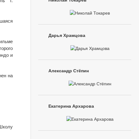
Николай Токарев
ль Т.
вшаяся
Дарья Храмцова
фильме
торого
ондо и
Александр Стёпин
нен на
Екатерина Архарова
 Школу