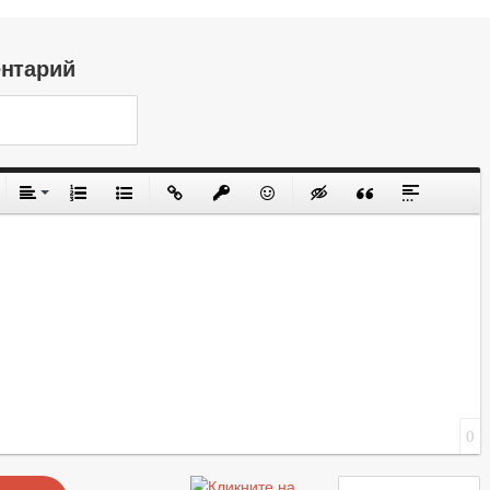
ентарий
0