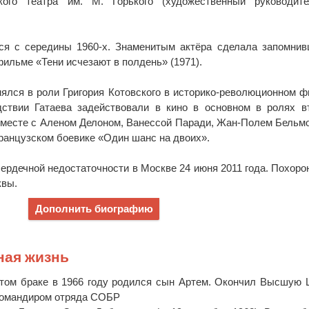
кого театра им. М. Горького (художественный руководите
ься с середины 1960-х. Знаменитым актёра сделала запомни
фильме «Тени исчезают в полдень» (1971).
нялся в роли Григория Котовского в историко-революционном 
дствии Гатаева задействовали в кино в основном в ролях в
 вместе с Аленом Делоном, Ванессой Паради, Жан-Полем Бельм
анцузском боевике «Один шанс на двоих».
сердечной недостаточности в Москве 24 июня 2011 года. Похоро
квы.
Дополнить биографию
ная жизнь
том браке в 1966 году родился сын Артем. Окончил Высшую
 командиром отряда СОБР