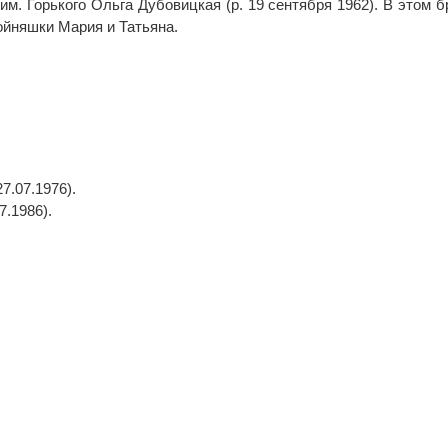
м. Горькогo Ольга Дубовицкая (р. 19 сентября 1962). В этом б
ойняшки Мария и Татьяна.
.07.1976).
.1986).