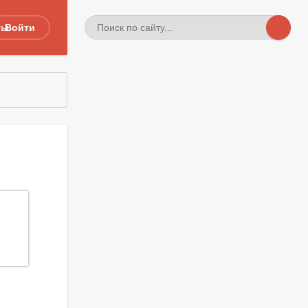
ты
Войти