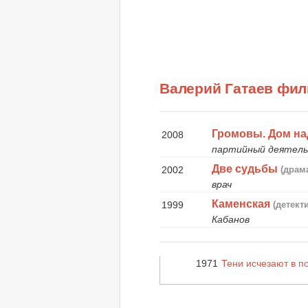
Валерий Гатаев фи
Громовы. Дом н
2008
партийный деятел
Две судьбы
2002
(драм
врач
Каменская
1999
(детект
Кабанов
1971
Тени исчезают в п