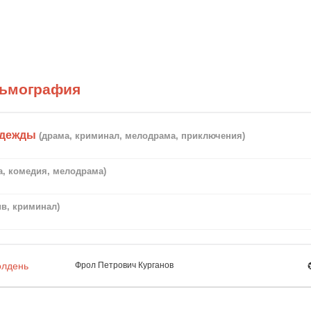
льмография
адежды
(драма, криминал, мелодрама, приключения)
ь
а, комедия, мелодрама)
ив, криминал)
олдень
Фрол Петрович Курганов