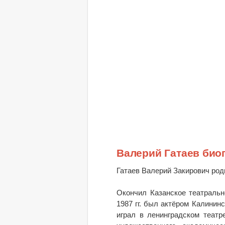
Валерий Гатаев био
Гатаев Валерий Закирович роди
Окончил Казанское театраль
1987 гг. был актёром Калининс
играл в ленинградском театр