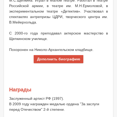
М.С.Щепкина. Играл в Малом театре. Работал в театре
Российской армии, в театре им. М.Н.Ермоловой, в
экспериментальном театре «Детектив». Участвовал в
спектаклях антрепризы ЦДРИ, творческого центра им.
В.Мейерхольда.
С 2000-го года преподавал актерское мастерство в
Щепкинском училище.
Похоронен на Николо-Архангельском кладбище.
Дополнить биографию
Награды
Заслуженный артист РФ (1997).
В 2009 году награжден медалью ордена "За заслуги
перед Отечеством" 2-й степени.