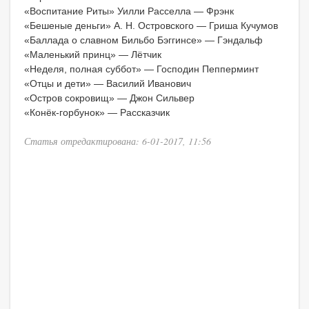
«Воспитание Риты» Уилли Расселла — Фрэнк
«Бешеные деньги» А. Н. Островского — Гриша Кучумов
«Баллада о славном Бильбо Бэггинсе» — Гэндальф
«Маленький принц» — Лётчик
«Неделя, полная суббот» — Господин Пепперминт
«Отцы и дети» — Василий Иванович
«Остров сокровищ» — Джон Сильвер
«Конёк-горбунок» — Рассказчик
Статья отредактирована: 6-01-2017, 11:56