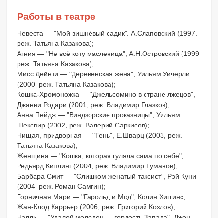
Работы в театре
Невеста — "Мой вишнёвый садик", А.Слаповский (1997,
реж. Татьяна Казакова);
Агния — "Не всё коту масленица", А.Н.Островский (1999,
реж. Татьяна Казакова);
Мисс Дейнти — "Деревенская жена", Уильям Уичерли
(2000, реж. Татьяна Казакова);
Кошка-Хромоножка — "Джельсомино в стране лжецов",
Джанни Родари (2001, реж. Владимир Глазков);
Анна Пейдж — "Виндзорские проказницы", Уильям
Шекспир (2002, реж. Валерий Саркисов);
Нищая, придворная — "Тень", Е.Шварц (2003, реж.
Татьяна Казакова);
Женщина — "Кошка, которая гуляла сама по себе",
Редьярд Киплинг (2004, реж. Владимир Туманов);
Барбара Смит — "Слишком женатый таксист", Рэй Куни
(2004, реж. Роман Самгин);
Горничная Мари — "Гарольд и Мод", Колин Хиггинс,
Жан-Клод Каррьер (2006, реж. Григорий Козлов);
Нэлли — "Удалой молодец — гордость Запада", Джон