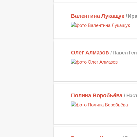
Валентина Лукащук
/ Ир
Олег Алмазов
/ Павел Ге
Полина Воробьёва
/ Нас