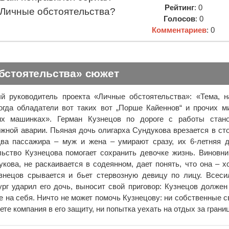
Рейтинг
: 0
Личные обстоятельства?
Голосов
: 0
Комментариев
: 0
бстоятельства» сюжет
й руководитель проекта «Личные обстоятельства»: «Тема, 
когда обладатели вот таких вот „Порше Кайеннов“ и прочих м
х машинках». Герман Кузнецов по дороге с работы стано
ожной аварии. Пьяная дочь олигарха Сундукова врезается в с
Два пассажира – муж и жена – умирают сразу, их 6-летняя 
ьство Кузнецова помогает сохранить девочке жизнь. Виновн
укова, не раскаивается в содеянном, дает понять, что она – х
узнецов срывается и бьет стервозную девицу по лицу. Всес
ург ударил его дочь, выносит свой приговор: Кузнецов должен
е на себя. Ничто не может помочь Кузнецову: ни собственные с
ете компания в его защиту, ни попытка уехать на отдых за границ