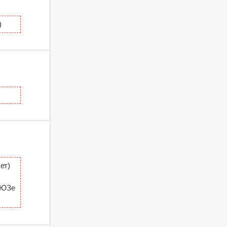
)
ет)
ТЮЗе