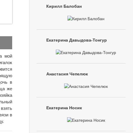
Кирилл Балобан
Екатерина Давыдова-Тонгур
на мой
игалок
вится
Анастасия Чепелюк
тоящую
дочь в
ица же
озяйка
ильный
Екатерина Носик
 взять
вязи в
у.