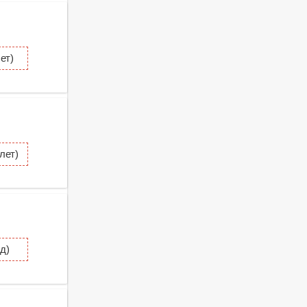
ет)
лет)
д)