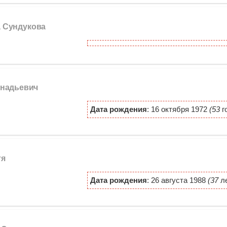
а Сундукова
ннадьевич
Дата рождения
: 16 октября 1972
(53
г
тя
Дата рождения
: 26 августа 1988
(37
ле