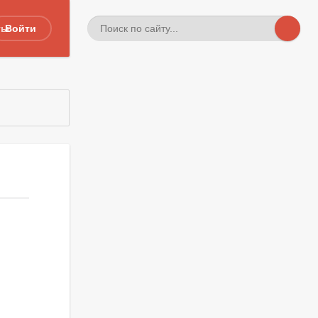
ты
Войти