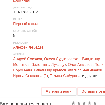
криминал
ДАТА ВЫХОДА
:
11 марта 2012
КАНАЛ
:
Первый канал
СКОЛЬКО СЕРИЙ
:
8
РЕЖИССЕР:
Алексей Лебедев
АКТЕРЫ
:
Андрей Соколов
,
Олеся Судзиловская
,
Владимир
Меньшов
,
Валентина Лукащук
,
Олег Алмазов
,
Поли
Воробьёва
,
Владимир Крылов
,
Филипп Чевычелов
,
Ирина Соколова (2)
,
Галина Сабурова
, и другие...
Актёры и роли
Оставить от
Вам понравился сериал