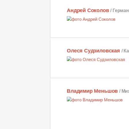
Андрей Соколов
/ Герма
Олеся Судзиловская
/ К
Владимир Меньшов
/ М