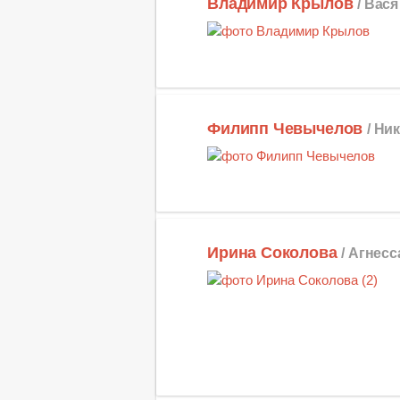
Владимир Крылов
/ Вас
Филипп Чевычелов
/ Ни
Ирина Соколова
/ Агнес