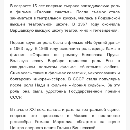
В возрасте 15 лет впервые сыграла эпизодическую роль
в фильме «Галоши счастья». После съёмок стала
заниматься в театральном кружке, училась в Лодзинской
высшей театральной школе. В 1967 году окончила
Варшавскую высшую школу театра, кино и телевидения.
Первая крупная роль была в фильме «Их будний день»
в 1963 году. В 1966 году исполнила роль жрицы Камы в
фильме «Фараон» по роману Болеслава Пруса.
Большую славу Барбаре принесла роль Евы в
скандальном польском фильме «Анатомия любви».
Снималась также в фильмах советских, чехословацких и
болгарских кинорежиссёров. В СССР стала популярна
после роли Нади в фильме «Ирония судьбы». За эту
роль она была удостоена Государственной премии
СССР.
В начале XXI века начала играть на театральной сцене:
впервые это произошло в Москве в постановке
режиссёра Романа Мархолиа «Квартет» на сцене
Центра оперного пения Галины Вишневской.