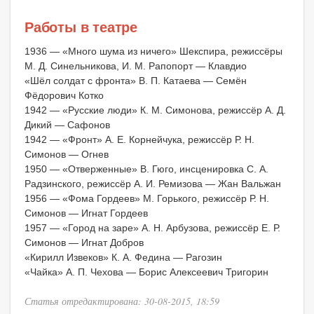
Работы в театре
1936 — «Много шума из ничего» Шекспира, режиссёры
М. Д. Синельникова, И. М. Рапопорт — Клавдио
«Шёл солдат с фронта» В. П. Катаева — Семён
Фёдорович Котко
1942 — «Русские люди» К. М. Симонова, режиссёр А. Д.
Дикий — Сафонов
1942 — «Фронт» А. Е. Корнейчука, режиссёр Р. Н.
Симонов — Огнев
1950 — «Отверженные» В. Гюго, инсценировка С. А.
Радзинского, режиссёр А. И. Ремизова — Жан Вальжан
1956 — «Фома Гордеев» М. Горького, режиссёр Р. Н.
Симонов — Игнат Гордеев
1957 — «Город на заре» А. Н. Арбузова, режиссёр Е. Р.
Симонов — Игнат Добров
«Кирилл Извеков» К. А. Федина — Рагозин
«Чайка» А. П. Чехова — Борис Алексеевич Тригорин
Статья отредактирована: 30-08-2015, 18:59