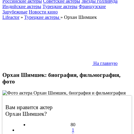
Российские актеры
Советские актеры
Звезды голливуда
Индийские актеры
Турецкие актеры
Французские
Зарубежные
Новости кино
Lifeactor
»
Турецкие актеры
» Орхан Шимшек
На главную
Орхан Шимшек: биография, фильмография,
фото
Вам нравится актер
Орхан Шимшек?
80
1