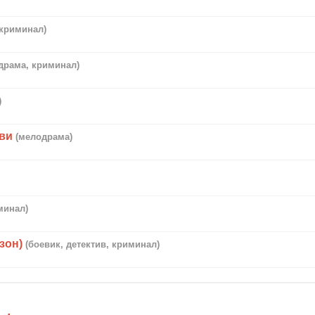
(криминал)
(драма, криминал)
)
ови
(мелодрама)
минал)
зон)
(боевик, детектив, криминал)