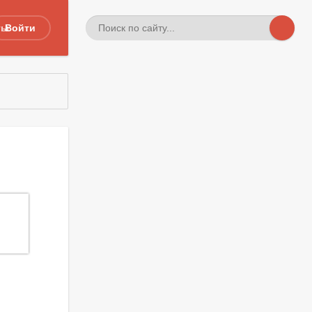
ты
Войти