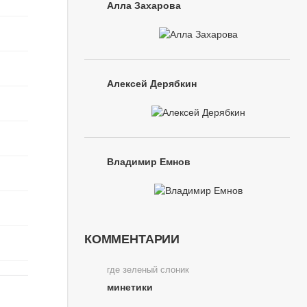
Алла Захарова
Алексей Дерябкин
Владимир Емнов
КОММЕНТАРИИ
где зеленый слоник
минетики