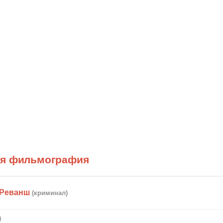
ая фильмография
 Реванш
(криминал)
)