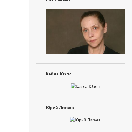
Ёла Санько
Кайла Юэлл
Юрий Лигаев