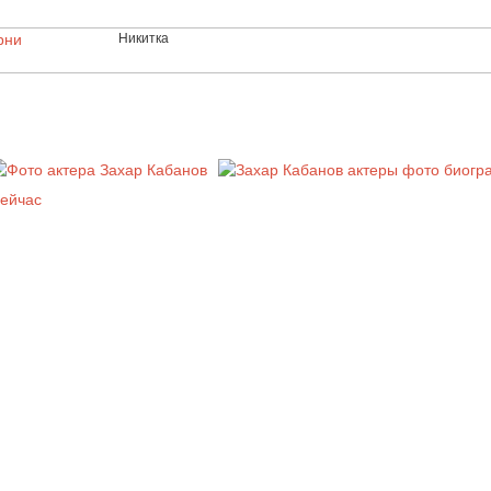
рни
Никитка