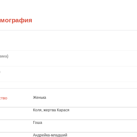
ьмография
ама)
)
ство
Женька
Коля, жертва Карася
Гоша
Андрейка-младший