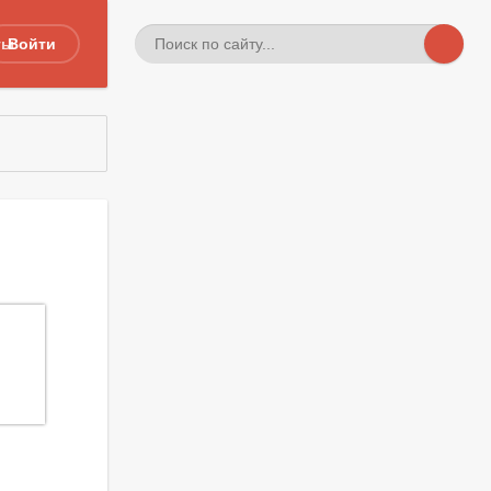
ты
Войти