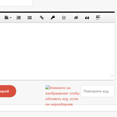
0
тарий