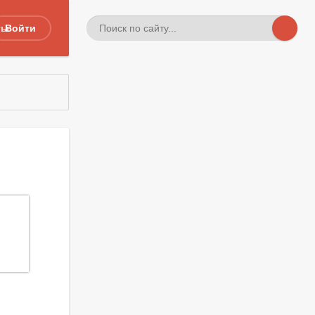
ты
Войти