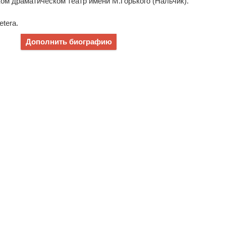
ском драматическом театр имени М.Горького (Нальчик).
etera.
Дополнить биографию