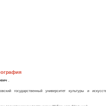
иография
ович
.
вский государственный университет культуры и искусст