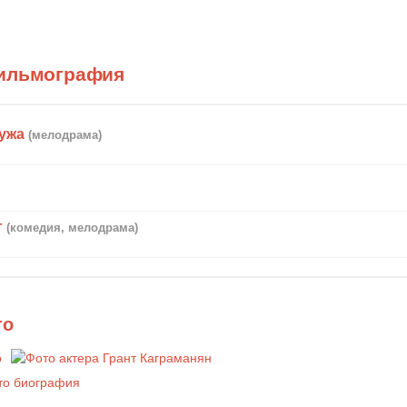
фильмография
ужа
(мелодрама)
т
(комедия, мелодрама)
то