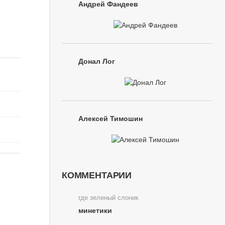
Андрей Фандеев
Донал Лог
Алексей Тимошин
КОММЕНТАРИИ
где зеленый слоник
минетики