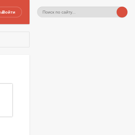
ты
Войти