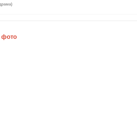
драма)
 фото