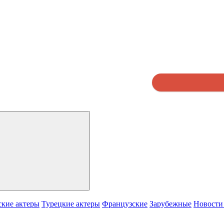
кие актеры
Турецкие актеры
Французские
Зарубежные
Новости