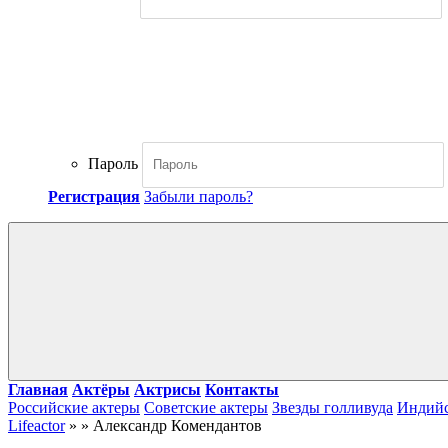
Пароль
Регистрация
Забыли пароль?
Главная
Актёры
Актрисы
Контакты
Российские актеры
Советские актеры
Звезды голливуда
Индийс
Lifeactor
» » Александр Комендантов