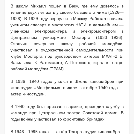
В школу Михаил пошёл в Баку, где ему довелось в
течение двух лет жить у своего бывшего отчима (1926—
1928). В 1929 году вернулся в Москву. Работал сначала
учеником слесаря в мастерских НАТИ, в дальнейшем —
учеником электромонтёра и электромонтером в
Центральном универмаге Мосторга (1933—1936).
Окончил вечернюю школу рабочей молодёжи,
участвовал в художественной самодеятельности при
клубе Мосторга под руководством актёров МХАТ-2 Б.
Васильева, К. Ратомского, А. Потоцкого, играл в Театре
рабочей молодёжи (ТРАМ).
В 1936—1940 годах учился в Школе киноактёров при
киностудии «Мосфильм», в июле—октябре 1940 года —
актёр киностудии.
В 1940 году был призван в армию, проходил службу в
команде при Центральном театре Советской армии. В
годы войны участвовал во фронтовых бригадах.
В 1946—1995 годах — актёр Театра-студии киноактёра.