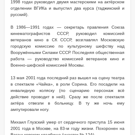
1998 годах руководил двумя мастерскими на актёрском
отделении ВГИКа и выпустил два курса (таджикский и
русский).
В 1986—1991 годах — секретарь правления Союза
кинематографистов СССР, руководил комиссией
ветеранов кино в СК СССР, возглавлял Московскую
городскую комиссию по культурному шефству над
Вооружёнными Силами СССР. Последняя общественная
работа — руководство комиссией ветеранов кино и
Военно-шефской комиссией Москвы.
13 мая 2001 года последний раз вышел на сцену театра
в спектакле «Чайка», в роли Сорина. Его посадили на
инвалидную коляску (по сценарию персонаж всё
действие проводит в ней). Сразу же после спектакля
актёра отвезли в больницу. В ту же ночь ему
ампутировали ногу.
Михаил Глузский умер от сердечного приступа 15 июня
2001 года в Москве, на 83-м году жизни. Похоронен на
Ваганьковском кладбище (участок № 12А).