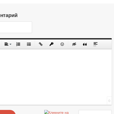
ентарий
0