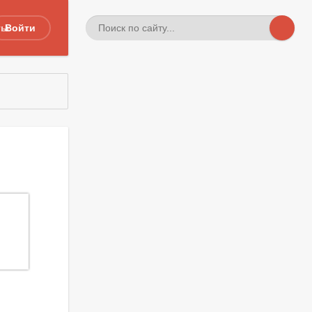
ты
Войти