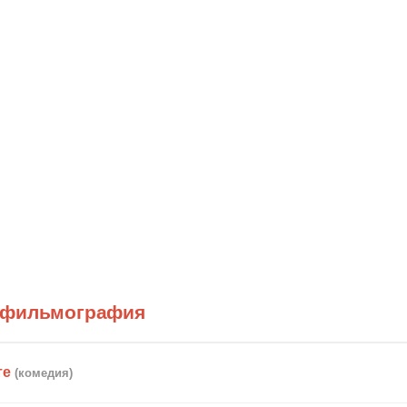
 фильмография
те
(комедия)