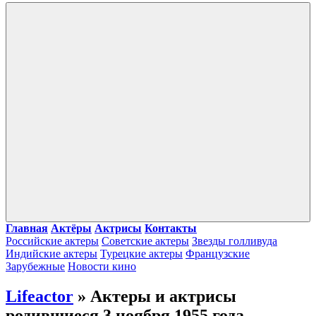
Войти
Главная
Актёры
Актрисы
Контакты
Российские актеры
Советские актеры
Звезды голливуда
Индийские актеры
Турецкие актеры
Французские
Зарубежные
Новости кино
Lifeactor
» Актеры и актрисы
родившиеся 3 ноября 1955 года -