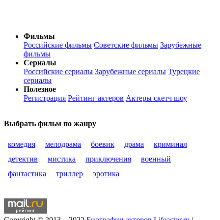
Фильмы
Российские фильмы
Советские фильмы
Зарубежные
фильмы
Сериалы
Российские сериалы
Зарубежные сериалы
Турецкие
сериалы
Полезное
Регистрация
Рейтинг актеров
Актеры скетч шоу
Выбрать фильм по жанру
комедия
мелодрама
боевик
драма
криминал
детектив
мистика
приключения
военный
фантастика
триллер
эротика
Copyright © 2013 – 2022
Биографии актеров
Lifeactor.ru
|