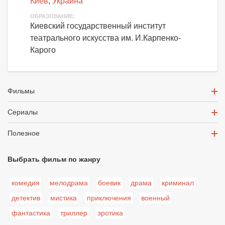
Киев
,
Украина
ОБРАЗОВАНИЕ:
Киевский государственный институт
театрального искусства им. И.Карпенко-
Карого
Фильмы
Сериалы
Полезное
Выбрать фильм по жанру
комедия
мелодрама
боевик
драма
криминал
детектив
мистика
приключения
военный
фантастика
триллер
эротика