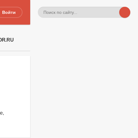
Войти
OR.RU
е,